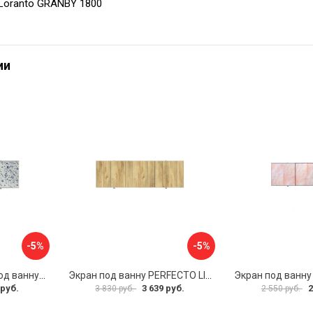
Loranto GRANBY 1800
ии
-5%
-5%
Раздвижной экран под ванну PERFECTO LINEA 36-001711
Экран под ванну PERFECTO LINEA 3D 1,7 м 36-031818
 руб.
3 639 руб.
2
3 830 руб.
2 550 руб.