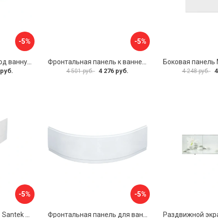
-5%
-5%
Раздвижной экран под ванну PERFECTO LINEA 36-000176
Фронтальная панель к ванне Мия Aquatek EKR-F0000083 00000089316
 руб.
4 276 руб.
4
4 501 руб.
4 248 руб.
-5%
-5%
Фронтальная панель Santek МОНАКО 1.WH50.1.568 00000072706
Фронтальная панель для ванны Santek КАННЫ 1.WH50.1.660 00061620