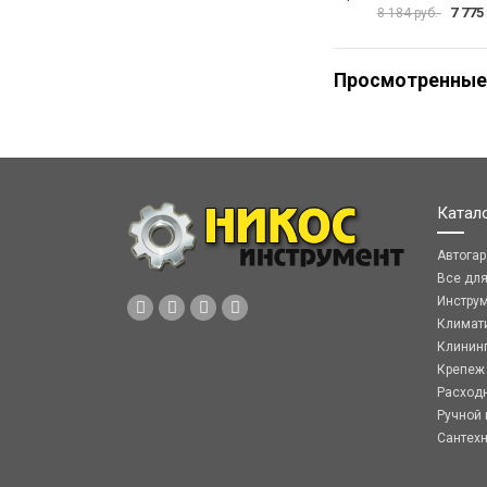
7 775
8 184 руб.
Просмотренные
Катал
Автога
Все дл
Инстру
Климат
Клинин
Крепеж
Расход
Ручной 
Сантех