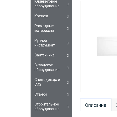
Клининговое
оборудование
Крепеж
Расходные
материалы
Ручной
инструмент
Сантехника
Складское
оборудование
Спецодежда и
СИЗ
Станки
Строительное
Описание
оборудование