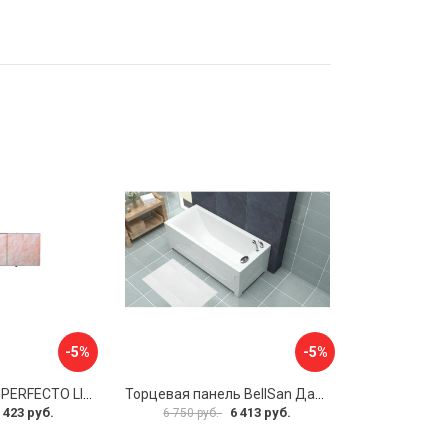
-5%
-5%
Экран под ванну PERFECTO LINEA 36-000157
Торцевая панель BellSan Даниелла 4627171531049
 423 руб.
6 413 руб.
6 750 руб.