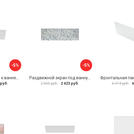
-5%
-5%
Фронтальная панель к ванне Мия Aquatek 00000089315
Раздвижной экран под ванну PERFECTO LINEA 36-001511
 руб.
2 423 руб.
6
2 550 руб.
6 974 руб.