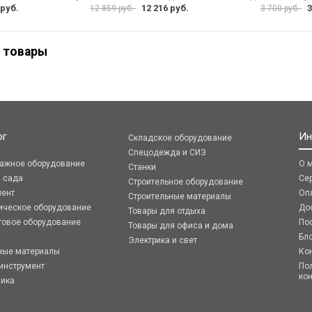
 руб.
12 216 руб.
3
12 859 руб.
3 700 руб.
 товары
ог
Ин
Складское оборудование
Спецодежда и СИЗ
ражное оборудование
О 
Станки
я сада
Се
Строительное оборудование
мент
Оп
Строительные материалы
ическое оборудование
До
Товары для отдыха
говое оборудование
По
Товары для офиса и дома
Бл
Электрика и свет
ные материалы
Ко
инструмент
По
ко
ника