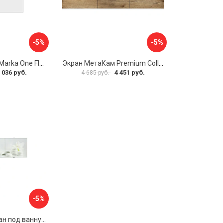
-5%
-5%
Боковая панель Marka One Flat 80 MG L 02бфл80мгл
Экран МетаКам Premium Collection 4650208860133
 036 руб.
4 451 руб.
4 685 руб.
-5%
Раздвижной экран под ванну PERFECTO LINEA 36-031508