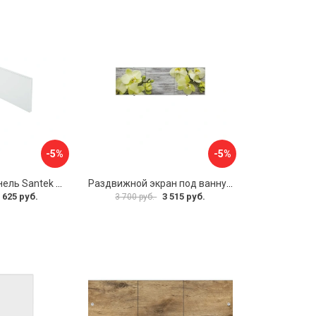
-5%
-5%
Фронтальная панель Santek 1.WH30.2.498 00000067322
Раздвижной экран под ванну PERFECTO LINEA 36-031509
 625 руб.
3 515 руб.
3 700 руб.