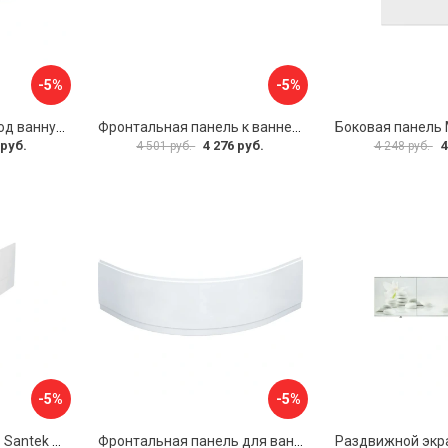
-5%
-5%
Раздвижной экран под ванну PERFECTO LINEA 36-000176
Фронтальная панель к ванне Мия Aquatek EKR-F0000083 00000089316
 руб.
4 276 руб.
4
4 501 руб.
4 248 руб.
-5%
-5%
Фронтальная панель Santek МОНАКО 1.WH50.1.568 00000072706
Фронтальная панель для ванны Santek КАННЫ 1.WH50.1.660 00061620