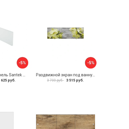
-5%
-5%
Фронтальная панель Santek 1.WH30.2.498 00000067322
Раздвижной экран под ванну PERFECTO LINEA 36-031509
 625 руб.
3 515 руб.
3 700 руб.