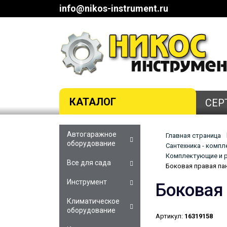
info@nikos-instrument.ru
КАТАЛОГ
СЕР
Автогаражное
Главная страница
оборудование
Сантехника - комп
Комплектующие и р
Все для сада
Боковая правая пан
Инструмент
Боковая
Климатическое
оборудование
Артикул:
16319158