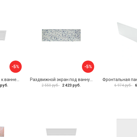
-5%
-5%
Фронтальная панель к ванне Мия Aquatek 00000089315
Раздвижной экран под ванну PERFECTO LINEA 36-001511
 руб.
2 423 руб.
6
2 550 руб.
6 974 руб.