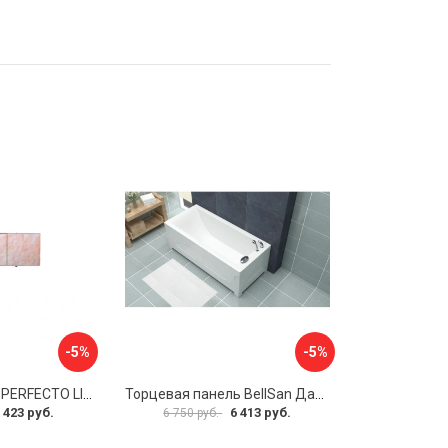
-5%
-5%
Экран под ванну PERFECTO LINEA 36-000157
Торцевая панель BellSan Даниелла 4627171531049
 423 руб.
6 413 руб.
6 750 руб.