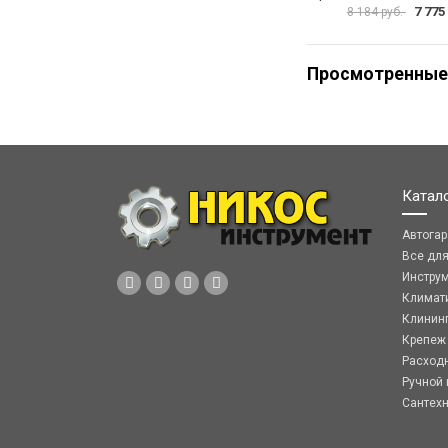
7 775
8 184 руб.
Просмотренные
Катал
Автога
Все дл
Инстру
Климат
Клинин
Крепеж
Расход
Ручной 
Сантех