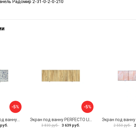
анель Радомир 2-31-0-2-0-210
ии
-5%
-5%
Раздвижной экран под ванну PERFECTO LINEA 36-001711
Экран под ванну PERFECTO LINEA 3D 1,7 м 36-031818
 руб.
3 639 руб.
2
3 830 руб.
2 550 руб.