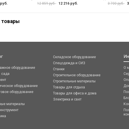
 руб.
12 216 руб.
3
12 859 руб.
3 700 руб.
 товары
ог
Ин
Складское оборудование
Спецодежда и СИЗ
ражное оборудование
О 
Станки
я сада
Се
Строительное оборудование
мент
Оп
Строительные материалы
ическое оборудование
До
Товары для отдыха
говое оборудование
По
Товары для офиса и дома
Бл
Электрика и свет
ные материалы
Ко
инструмент
По
ко
ника