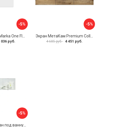
-5%
-5%
Боковая панель Marka One Flat 80 MG L 02бфл80мгл
Экран МетаКам Premium Collection 4650208860133
 036 руб.
4 451 руб.
4 685 руб.
-5%
Раздвижной экран под ванну PERFECTO LINEA 36-031508