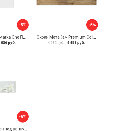
-5%
-5%
Боковая панель Marka One Flat 80 MG L 02бфл80мгл
Экран МетаКам Premium Collection 4650208860133
 036 руб.
4 451 руб.
4 685 руб.
-5%
Раздвижной экран под ванну PERFECTO LINEA 36-031508