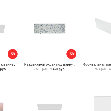
-5%
-5%
Фронтальная панель к ванне Мия Aquatek 00000089315
Раздвижной экран под ванну PERFECTO LINEA 36-001511
 руб.
2 423 руб.
6
2 550 руб.
6 974 руб.