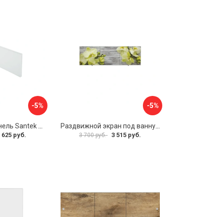
-5%
-5%
Фронтальная панель Santek 1.WH30.2.498 00000067322
Раздвижной экран под ванну PERFECTO LINEA 36-031509
 625 руб.
3 515 руб.
3 700 руб.