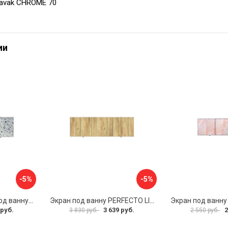
Ravak CHROME 70
ии
-5%
-5%
Раздвижной экран под ванну PERFECTO LINEA 36-001711
Экран под ванну PERFECTO LINEA 3D 1,7 м 36-031818
 руб.
3 639 руб.
2
3 830 руб.
2 550 руб.