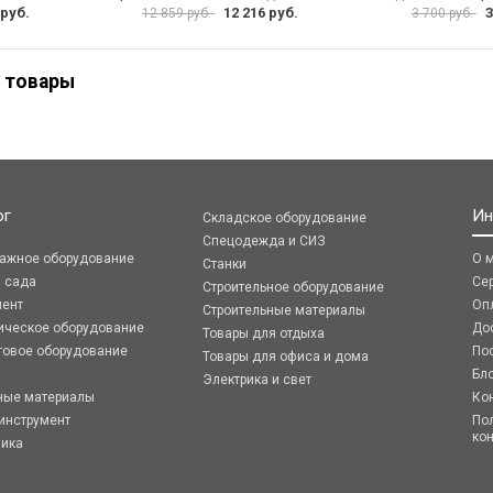
 руб.
12 216 руб.
3
12 859 руб.
3 700 руб.
 товары
ог
Ин
Складское оборудование
Спецодежда и СИЗ
ражное оборудование
О 
Станки
я сада
Се
Строительное оборудование
мент
Оп
Строительные материалы
ическое оборудование
До
Товары для отдыха
говое оборудование
По
Товары для офиса и дома
Бл
Электрика и свет
ные материалы
Ко
инструмент
По
ко
ника