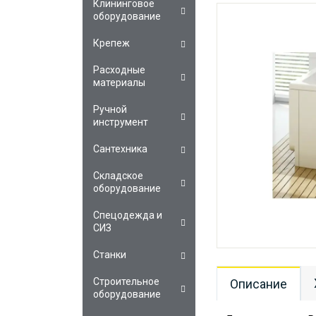
Клининговое
оборудование
Крепеж
Расходные
материалы
Ручной
инструмент
Сантехника
Складское
оборудование
Спецодежда и
СИЗ
Станки
Строительное
Описание
оборудование