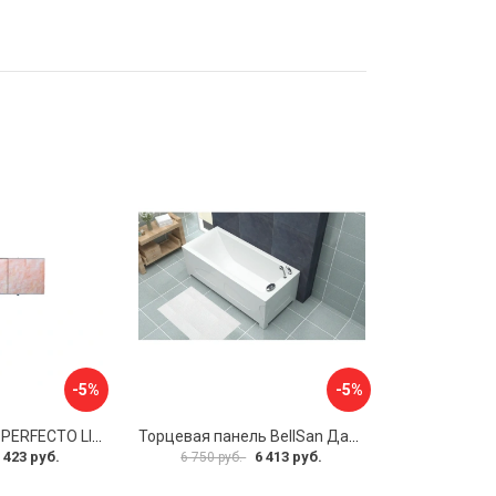
-5%
-5%
Экран под ванну PERFECTO LINEA 36-000157
Торцевая панель BellSan Даниелла 4627171531049
 423 руб.
6 413 руб.
6 750 руб.