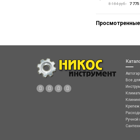
7 775
8 184 руб.
Просмотренные
Катал
Автога
Все дл
Инстру
Климат
Клинин
Крепеж
Расход
Ручной 
Сантех