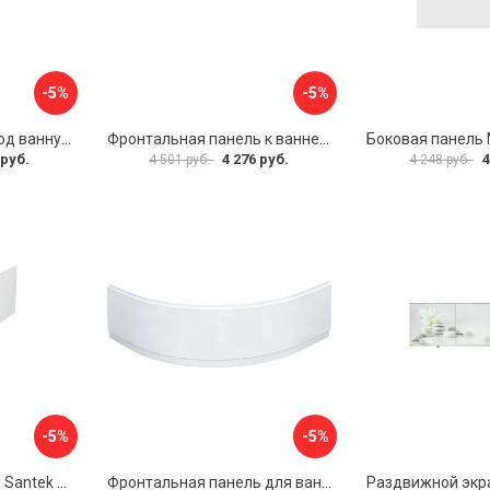
-5%
-5%
Раздвижной экран под ванну PERFECTO LINEA 36-000176
Фронтальная панель к ванне Мия Aquatek EKR-F0000083 00000089316
 руб.
4 276 руб.
4
4 501 руб.
4 248 руб.
-5%
-5%
Фронтальная панель Santek МОНАКО 1.WH50.1.568 00000072706
Фронтальная панель для ванны Santek КАННЫ 1.WH50.1.660 00061620