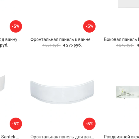
-5%
-5%
Раздвижной экран под ванну PERFECTO LINEA 36-000176
Фронтальная панель к ванне Мия Aquatek EKR-F0000083 00000089316
 руб.
4 276 руб.
4
4 501 руб.
4 248 руб.
-5%
-5%
Фронтальная панель Santek МОНАКО 1.WH50.1.568 00000072706
Фронтальная панель для ванны Santek КАННЫ 1.WH50.1.660 00061620