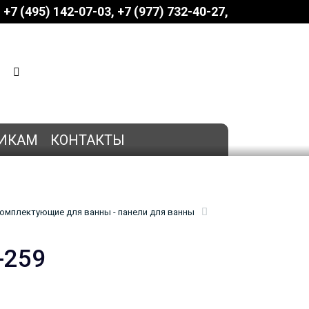
+7 (495) 142-07-03
‎‎+7 (977) 732-40-27
КОРЗИНА
0 позиций
на сумму
0 руб.
ИКАМ
КОНТАКТЫ
омплектующие для ванны - панели для ванны
-259