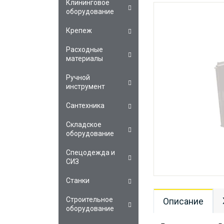
Клининговое
оборудование
Крепеж
Расходные
материалы
Ручной
инструмент
Сантехника
Складское
оборудование
Спецодежда и
СИЗ
Станки
Строительное
Описание
оборудование