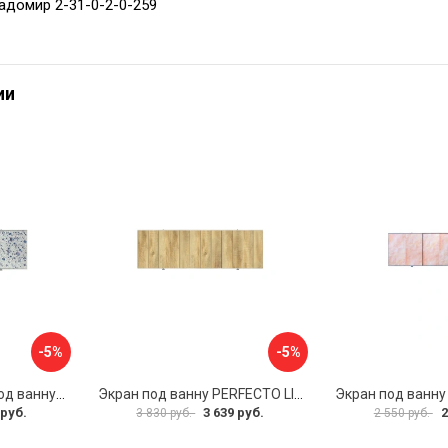
адомир 2-31-0-2-0-259
ии
-5%
-5%
Раздвижной экран под ванну PERFECTO LINEA 36-001711
Экран под ванну PERFECTO LINEA 3D 1,7 м 36-031818
 руб.
3 639 руб.
2
3 830 руб.
2 550 руб.