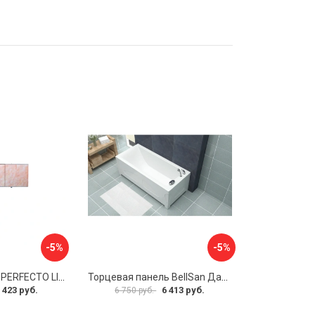
-5%
-5%
Экран под ванну PERFECTO LINEA 36-000157
Торцевая панель BellSan Даниелла 4627171531049
 423 руб.
6 413 руб.
6 750 руб.