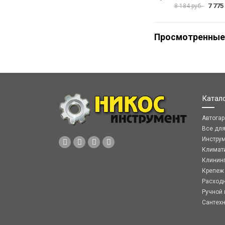
7 775
8 184 руб.
Просмотренные
Катал
Автога
Все дл
Инстру
Климат
Клинин
Крепеж
Расход
Ручной 
Сантех