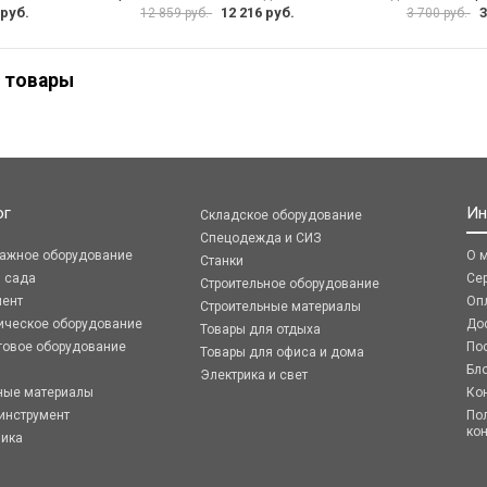
 руб.
12 216 руб.
3
12 859 руб.
3 700 руб.
 товары
ог
Ин
Складское оборудование
Спецодежда и СИЗ
ражное оборудование
О 
Станки
я сада
Се
Строительное оборудование
мент
Оп
Строительные материалы
ическое оборудование
До
Товары для отдыха
говое оборудование
По
Товары для офиса и дома
Бл
Электрика и свет
ные материалы
Ко
инструмент
По
ко
ника