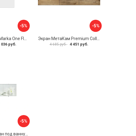
-5%
-5%
Боковая панель Marka One Flat 80 MG L 02бфл80мгл
Экран МетаКам Premium Collection 4650208860133
 036 руб.
4 451 руб.
4 685 руб.
-5%
Раздвижной экран под ванну PERFECTO LINEA 36-031508