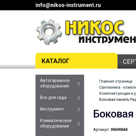
info@nikos-instrument.ru
КАТАЛОГ
СЕР
Автогаражное
Главная страница
оборудование
Сантехника - комп
Комплектующие и р
Все для сада
Боковая панель Рад
Инструмент
Боковая
Климатическое
оборудование
Артикул:
30690044