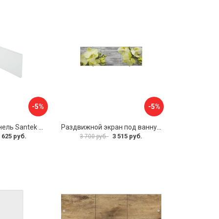
-5%
-5%
Фронтальная панель Santek 1.WH30.2.498 00000067322
Раздвижной экран под ванну PERFECTO LINEA 36-031509
 625 руб.
3 515 руб.
3 700 руб.