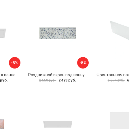
-5%
-5%
Фронтальная панель к ванне Мия Aquatek 00000089315
Раздвижной экран под ванну PERFECTO LINEA 36-001511
 руб.
2 423 руб.
6
2 550 руб.
6 974 руб.