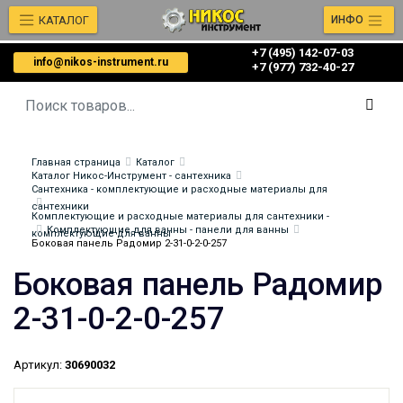
КАТАЛОГ
ИНФО
+7 (495) 142-07-03
info@nikos-instrument.ru
‎‎+7 (977) 732-40-27
Главная страница
Каталог
Каталог Никос-Инструмент - сантехника
Сантехника - комплектующие и расходные материалы для
сантехники
Комплектующие и расходные материалы для сантехники -
Комплектующие для ванны - панели для ванны
комплектующие для ванны
Боковая панель Радомир 2-31-0-2-0-257
Боковая панель Радомир
2-31-0-2-0-257
Артикул:
30690032