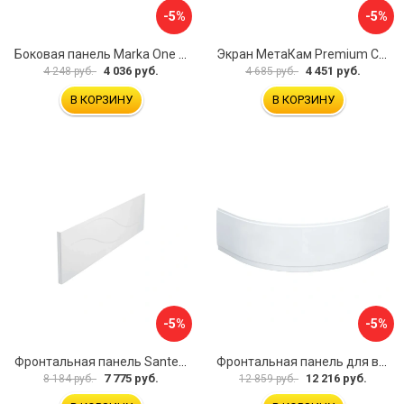
-5%
-5%
Боковая панель Marka One Flat 80 MG L 02бфл80мгл
Экран МетаКам Premium Collection 4650208860133
4 036 руб.
4 451 руб.
4 248 руб.
4 685 руб.
В КОРЗИНУ
В КОРЗИНУ
-5%
-5%
Фронтальная панель Santek МОНАКО 1.WH50.1.568 00000072706
Фронтальная панель для ванны Santek КАННЫ 1.WH50.1.660 00061620
7 775 руб.
12 216 руб.
8 184 руб.
12 859 руб.