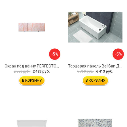
-5%
-5%
Экран под ванну PERFECTO LINEA 36-000157
Торцевая панель BellSan Даниелла 4627171531049
2 423 руб.
6 413 руб.
2 550 руб.
6 750 руб.
В КОРЗИНУ
В КОРЗИНУ