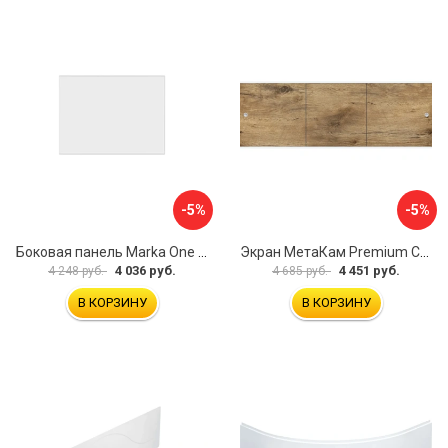
-5%
-5%
Боковая панель Marka One Flat 80 MG L 02бфл80мгл
Экран МетаКам Premium Collection 4650208860133
4 036 руб.
4 451 руб.
4 248 руб.
4 685 руб.
В КОРЗИНУ
В КОРЗИНУ