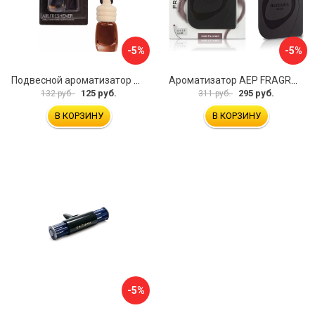
-5%
-5%
Подвесной ароматизатор Airline Бутылочка AFBU075
Ароматизатор АЕР FRAGRANT TAG Wood & Leather А 6207
125 руб.
295 руб.
132 руб.
311 руб.
В КОРЗИНУ
В КОРЗИНУ
-5%