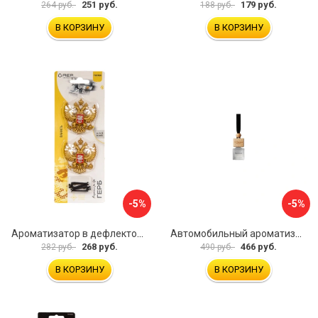
251 руб.
179 руб.
264 руб.
188 руб.
В КОРЗИНУ
В КОРЗИНУ
-5%
-5%
Ароматизатор в дефлектор АЕР Герб России А 3901
Автомобильный ароматизатор Лаб Фрагранс ЛФ-АП239790-7
268 руб.
466 руб.
282 руб.
490 руб.
В КОРЗИНУ
В КОРЗИНУ