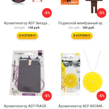
-5%
-5%
Ароматизатор АЕР Звезда А 0803
Подвесной мембранный ароматизатор Airline Persona AFPE300
194 руб.
305 руб.
204 руб.
321 руб.
В КОРЗИНУ
В КОРЗИНУ
-5%
-5%
Ароматизатор АЕР FRAGRANT CARD Baccarat А 6309
Ароматизатор АЕР AROMA FRESH Lemon А 1403