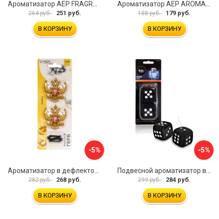
Ароматизатор АЕР FRAGRANT CARD Baccarat А 6309
Ароматизатор АЕР AROMA FRESH Lemon А 1403
251 руб.
179 руб.
264 руб.
188 руб.
В КОРЗИНУ
В КОРЗИНУ
-5%
-5%
Ароматизатор в дефлектор АЕР Герб России А 3901
Подвесной ароматизатор в машину Airline Кубики AFKU068
268 руб.
284 руб.
282 руб.
299 руб.
В КОРЗИНУ
В КОРЗИНУ