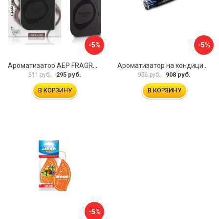
-5%
-5%
Ароматизатор АЕР FRAGRANT TAG Wood & Leather А 6207
Ароматизатор на кондиционер EIKOSHA GIGA KAGUWA WHITY MUSK Q-54 186907
295 руб.
908 руб.
311 руб.
956 руб.
В КОРЗИНУ
В КОРЗИНУ
-5%