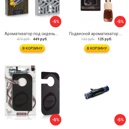
-5%
-5%
Ароматизатор под сиденье АЕР Арома Блок MAX А 3606
Подвесной ароматизатор Airline Бутылочка AFBU075
449 руб.
125 руб.
473 руб.
132 руб.
В КОРЗИНУ
В КОРЗИНУ
-5%
-5%