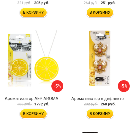
305 руб.
251 руб.
321 руб.
264 руб.
В КОРЗИНУ
В КОРЗИНУ
-5%
-5%
Ароматизатор АЕР AROMA FRESH Lemon А 1403
Ароматизатор в дефлектор АЕР Герб России А 3901
179 руб.
268 руб.
188 руб.
282 руб.
В КОРЗИНУ
В КОРЗИНУ