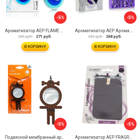
-5%
-5%
Ароматизатор АЕР FLAME Boss А 4901
Ароматизатор АЕР Арома Блок MINI А 4105
271 руб.
268 руб.
285 руб.
282 руб.
В КОРЗИНУ
В КОРЗИНУ
-5%
-5%
Подвесной мембранный ароматизатор Airline Persona AFPE300
Ароматизатор АЕР FRAGRANT CARD Baccarat А 6309