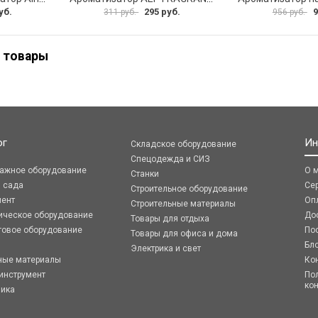
уб.
295 руб.
9
311 руб.
956 руб.
 товары
ог
Ин
Складское оборудование
Спецодежда и СИЗ
ражное оборудование
О 
Станки
я сада
Се
Строительное оборудование
мент
Оп
Строительные материалы
ическое оборудование
До
Товары для отдыха
говое оборудование
По
Товары для офиса и дома
Бл
Электрика и свет
ные материалы
Ко
инструмент
По
ко
ника