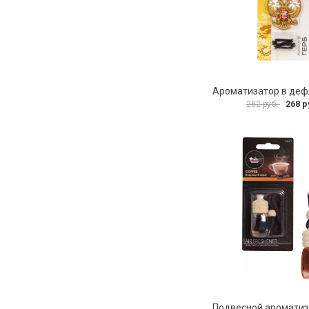
268 р
282 руб.