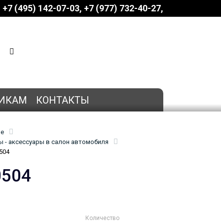
+7 (495) 142-07-03
‎‎+7 (977) 732-40-27
КОРЗИНА
0 позиций
на сумму
0 руб.
ИКАМ
КОНТАКТЫ
ие
 - аксессуары в салон автомобиля
504
0504
Количество