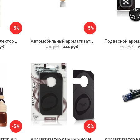
-5%
-5%
Ароматизатор в дефлектор АЕР Герб России А 3901
Автомобильный ароматизатор Лаб Фрагранс ЛФ-АП239790-7
уб.
466 руб.
2
490 руб.
299 руб.
-5%
-5%
Подвесной ароматизатор Airline Бутылочка AFBU075
Ароматизатор АЕР FRAGRANT TAG Wood & Leather А 6207