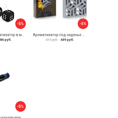
-5%
-5%
Подвесной ароматизатор в машину Airline Кубики AFKU068
Ароматизатор под сиденье АЕР Арома Блок MAX А 3606
84 руб.
449 руб.
473 руб.
-5%
Ароматизатор на кондиционер EIKOSHA GIGA KAGUWA WHITY MUSK Q-54 186907