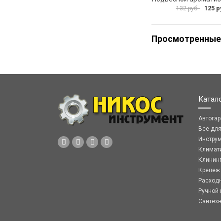
125 р
132 руб.
Просмотренные
Катал
Автога
Все дл
Инстру
Климат
Клинин
Крепеж
Расход
Ручной 
Сантех