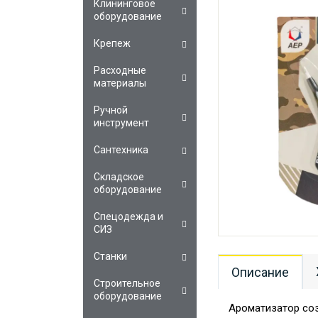
Клининговое
оборудование
Крепеж
Расходные
материалы
Ручной
инструмент
Сантехника
Складское
оборудование
Спецодежда и
СИЗ
Станки
Описание
Строительное
оборудование
Ароматизатор соз