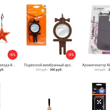
-5%
-5%
Ароматизатор АЕР Звезда А 0803
Подвесной мембранный ароматизатор Airline Persona AFPE300
уб.
305 руб.
2
321 руб.
264 руб.