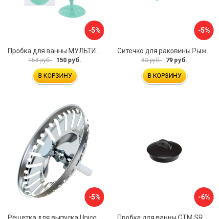
-5%
-5%
Пробка для ванны МУЛЬТИДОМ Пастель VL34-11
Ситечко для раковины Рыжий кот Морская Звезда 103659
150 руб.
79 руб.
158 руб.
83 руб.
В КОРЗИНУ
В КОРЗИНУ
-5%
-6%
Решетка для выпуска Unicorn E100P
Пробка для ванны СТМ SRWCBP00