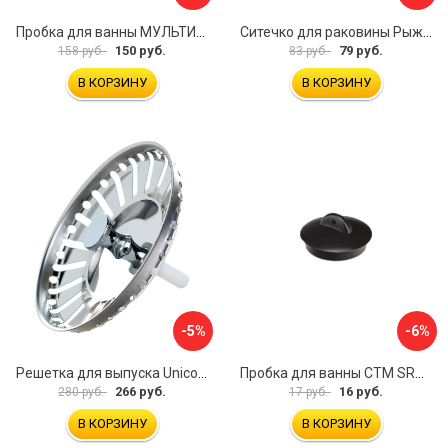
Пробка для ванны МУЛЬТИДОМ Пастель VL34-11
Ситечко для раковины Рыжий кот Морская Звезда 103659
150 руб.
79 руб.
158 руб.
83 руб.
В КОРЗИНУ
В КОРЗИНУ
-5%
-6%
Решетка для выпуска Unicorn E100P
Пробка для ванны СТМ SRWCBP00
266 руб.
16 руб.
280 руб.
17 руб.
В КОРЗИНУ
В КОРЗИНУ