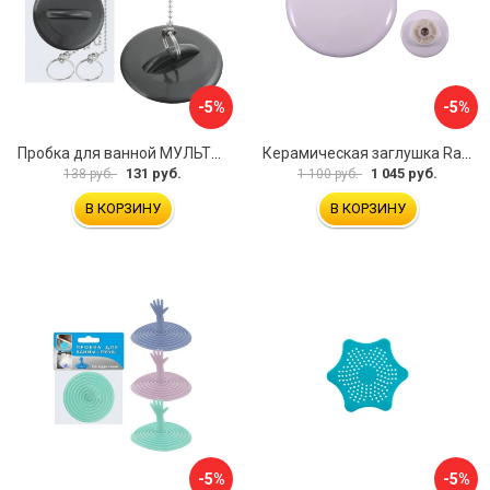
-5%
-5%
Пробка для ванной МУЛЬТИДОМ МГ34-3
Керамическая заглушка RavSlezak KD0485
131 руб.
1 045 руб.
138 руб.
1 100 руб.
В КОРЗИНУ
В КОРЗИНУ
-5%
-5%