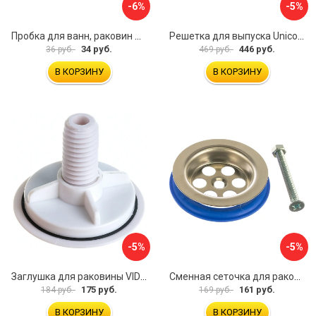
-6%
-5%
Пробка для ванн, раковин Профитт 2226391
Решетка для выпуска Unicorn E100
34 руб.
446 руб.
36 руб.
469 руб.
В КОРЗИНУ
В КОРЗИНУ
-5%
-5%
Заглушка для раковины VIDAGE 0916004
Сменная сеточка для раковины и умывальника MasterProf ИС.131074
175 руб.
161 руб.
184 руб.
169 руб.
В КОРЗИНУ
В КОРЗИНУ