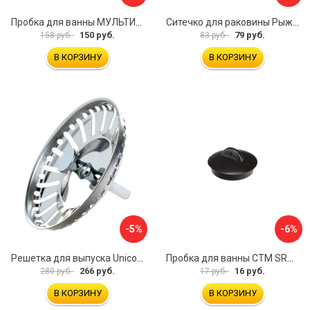
Пробка для ванны МУЛЬТИДОМ Пастель VL34-11
Ситечко для раковины Рыжий кот Морская Звезда 103659
150 руб.
79 руб.
158 руб.
83 руб.
В КОРЗИНУ
В КОРЗИНУ
-5%
-6%
Решетка для выпуска Unicorn E100P
Пробка для ванны СТМ SRWCBP00
266 руб.
16 руб.
280 руб.
17 руб.
В КОРЗИНУ
В КОРЗИНУ