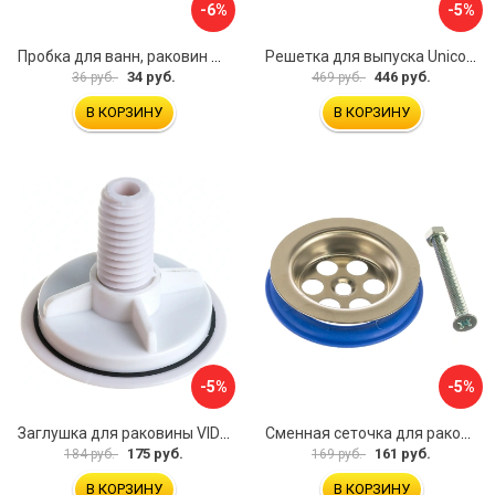
-6%
-5%
Пробка для ванн, раковин Профитт 2226391
Решетка для выпуска Unicorn E100
34 руб.
446 руб.
36 руб.
469 руб.
В КОРЗИНУ
В КОРЗИНУ
-5%
-5%
Заглушка для раковины VIDAGE 0916004
Сменная сеточка для раковины и умывальника MasterProf ИС.131074
175 руб.
161 руб.
184 руб.
169 руб.
В КОРЗИНУ
В КОРЗИНУ