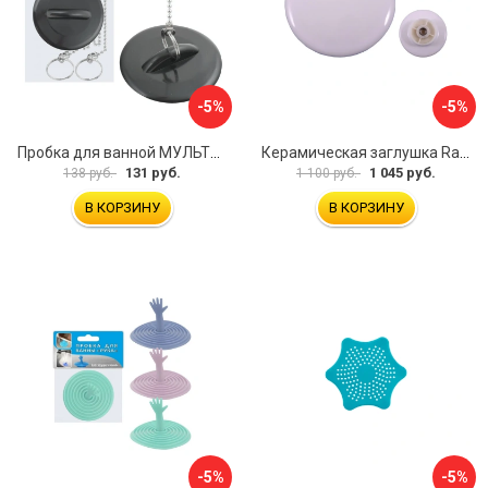
-5%
-5%
Пробка для ванной МУЛЬТИДОМ МГ34-3
Керамическая заглушка RavSlezak KD0485
131 руб.
1 045 руб.
138 руб.
1 100 руб.
В КОРЗИНУ
В КОРЗИНУ
-5%
-5%