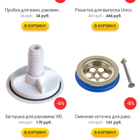
Пробка для ванн, раковин Профитт 2226391
Решетка для выпуска Unicorn E100
34 руб.
446 руб.
36 руб.
469 руб.
В КОРЗИНУ
В КОРЗИНУ
-5%
-5%
Заглушка для раковины VIDAGE 0916004
Сменная сеточка для раковины и умывальника MasterProf ИС.131074
175 руб.
161 руб.
184 руб.
169 руб.
В КОРЗИНУ
В КОРЗИНУ