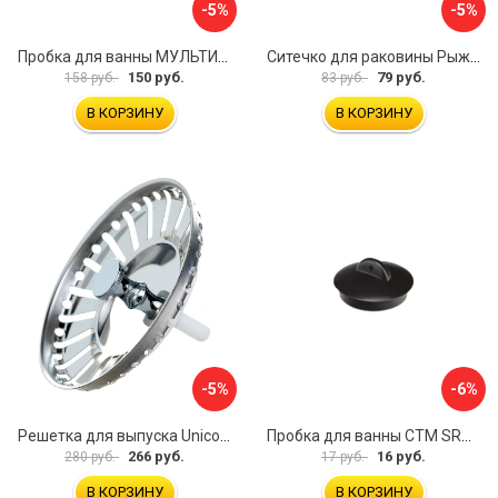
-5%
-5%
Пробка для ванны МУЛЬТИДОМ Пастель VL34-11
Ситечко для раковины Рыжий кот Морская Звезда 103659
150 руб.
79 руб.
158 руб.
83 руб.
В КОРЗИНУ
В КОРЗИНУ
-5%
-6%
Решетка для выпуска Unicorn E100P
Пробка для ванны СТМ SRWCBP00
266 руб.
16 руб.
280 руб.
17 руб.
В КОРЗИНУ
В КОРЗИНУ