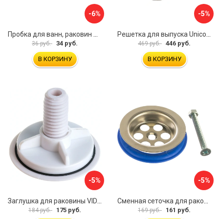
-6%
-5%
Пробка для ванн, раковин Профитт 2226391
Решетка для выпуска Unicorn E100
34 руб.
446 руб.
36 руб.
469 руб.
В КОРЗИНУ
В КОРЗИНУ
-5%
-5%
Заглушка для раковины VIDAGE 0916004
Сменная сеточка для раковины и умывальника MasterProf ИС.131074
175 руб.
161 руб.
184 руб.
169 руб.