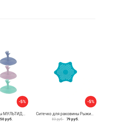
-5%
-5%
Пробка для ванны МУЛЬТИДОМ Пастель VL34-11
Ситечко для раковины Рыжий кот Морская Звезда 103659
50 руб.
79 руб.
83 руб.