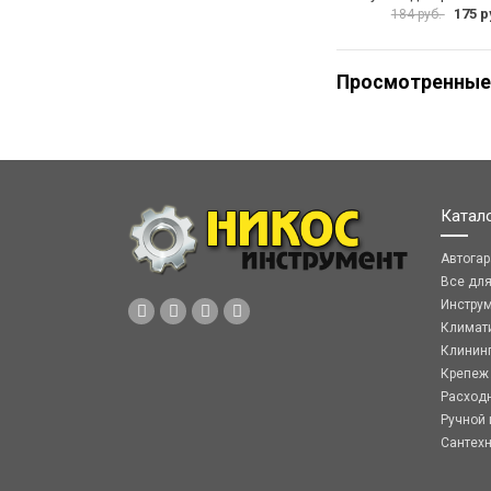
175 р
184 руб.
Просмотренные
Катал
Автога
Все дл
Инстру
Климат
Клинин
Крепеж
Расход
Ручной 
Сантех