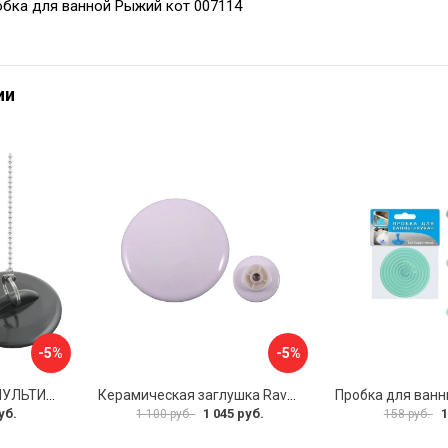
бка для ванной Рыжий кот 007114
ии
-5%
-5%
Пробка для ванной МУЛЬТИДОМ МГ34-3
Керамическая заглушка RavSlezak KD0485
уб.
1 045 руб.
1
1 100 руб.
158 руб.