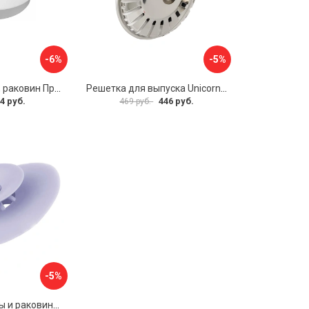
-6%
-5%
Пробка для ванн, раковин Профитт 2226391
Решетка для выпуска Unicorn E100
4 руб.
446 руб.
469 руб.
-5%
Пробка для ванны и раковины MasterProf ТД.030479