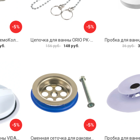
-5%
-5%
Пробка для ванной РемоКолор 61-0-064
Цепочка для ванны ORIO РК-14
уб.
148 руб.
3
156 руб.
36 руб.
-5%
-5%
Заглушка для раковины VIDAGE 0916004
Сменная сеточка для раковины и умывальника MasterProf ИС.131074