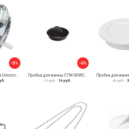
-5%
-6%
Решетка для выпуска Unicorn E100P
Пробка для ванны СТМ SRWCBP00
уб.
16 руб.
3
17 руб.
41 руб.