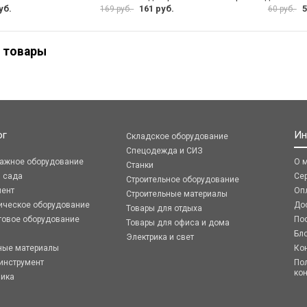
уб.
161 руб.
5
169 руб.
60 руб.
 товары
ог
Ин
Складское оборудование
Спецодежда и СИЗ
ражное оборудование
О 
Станки
я сада
Се
Строительное оборудование
мент
Оп
Строительные материалы
ическое оборудование
До
Товары для отдыха
говое оборудование
По
Товары для офиса и дома
Бл
Электрика и свет
ные материалы
Ко
инструмент
По
ко
ника