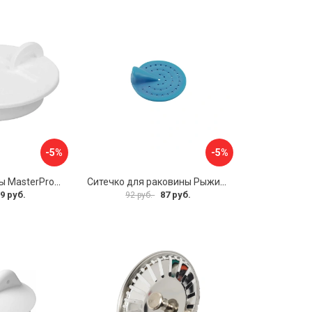
-5%
-5%
Пробка для ванны MasterProf ИС.110627
Ситечко для раковины Рыжий кот SS-01 103660
9 руб.
87 руб.
92 руб.