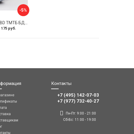
-5%
Термоманометр BD ТМТБ БД 41Т 1173101019
 175 руб.
формация
Контакты
+7 (495) 142-07-03
магазине
‎‎+7 (977) 732-40-27
ртификаты
лата
Пн-Пт: 9:00 - 21:00
ставка
Сб-Вс: 11:00 - 19:00
ставщикам
ог
нтакты