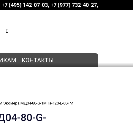
+7 (495) 142-07-03
‎‎+7 (977) 732-40-27
КОРЗИНА
0 позиций
на сумму
0 руб.
ИКАМ
КОНТАКТЫ
 Экомера МД04-80-G-1МПа-120-L-60-РИ
04-80-G-