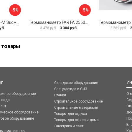
-5%
-5%
Термоманометр ЭКО-М Экомера МД04-63-G-1МПа-120-РИ
Термоманометр FAR FA 2550P10 12
уб.
3 304 руб.
2
3 478 руб.
2 289 руб.
 товары
ог
Ин
Складское оборудование
Спецодежда и СИЗ
ражное оборудование
О 
Станки
я сада
Се
Строительное оборудование
мент
Оп
Строительные материалы
ическое оборудование
До
Товары для отдыха
говое оборудование
По
Товары для офиса и дома
Бл
Электрика и свет
ные материалы
Ко