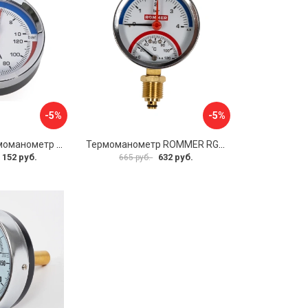
-5%
-5%
Аксиальный термоманометр MVI ATM.80.12006.04
Термоманометр ROMMER RG00929SFHKMVA
 152 руб.
632 руб.
665 руб.