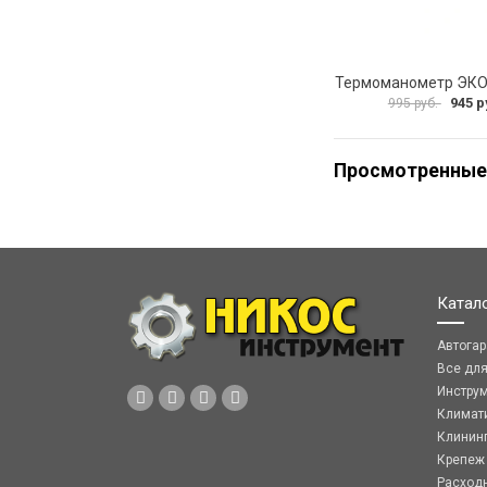
945 р
995 руб.
Просмотренные
Катал
Автога
Все дл
Инстру
Климат
Клинин
Крепеж
Расход