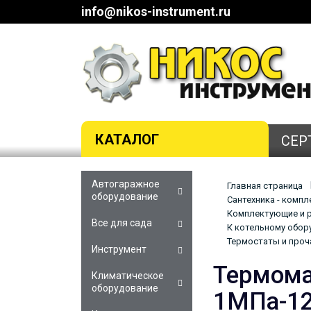
info@nikos-instrument.ru
КАТАЛОГ
СЕР
Автогаражное
Главная страница
оборудование
Сантехника - комп
Комплектующие и р
Все для сада
К котельному обор
Термостаты и проч
Инструмент
Термома
Климатическое
оборудование
1МПа-12