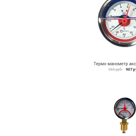
907 р
955 руб.