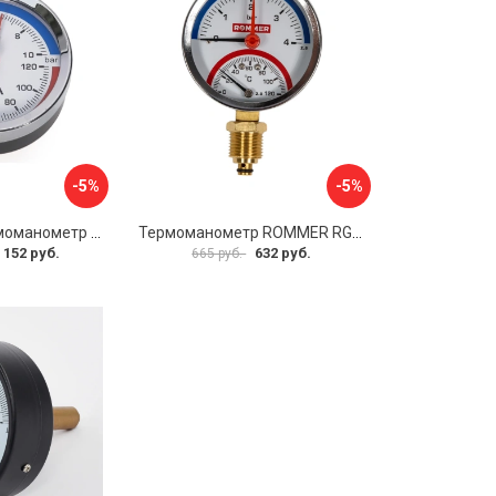
-5%
-5%
Аксиальный термоманометр MVI ATM.80.12006.04
Термоманометр ROMMER RG00929SFHKMVA
 152 руб.
632 руб.
665 руб.