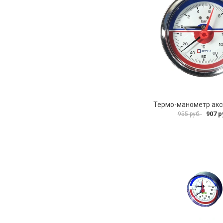
907 р
955 руб.