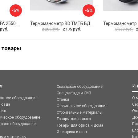
-5%
-5%
Термоманометр FAR FA 2550P10 12
Термоманометр BD ТМТБ БД 41Т 1173101019
 руб.
2 175 руб.
2
2 289 руб.
2 289 руб.
 товары
ог
Ин
Складское оборудование
Спецодежда и СИЗ
ражное оборудование
О 
Станки
я сада
Се
Строительное оборудование
мент
Оп
Строительные материалы
ическое оборудование
До
Товары для отдыха
говое оборудование
По
Товары для офиса и дома
Бл
Электрика и свет
ные материалы
Ко