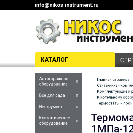
info@nikos-instrument.ru
КАТАЛОГ
СЕР
Автогаражное
Главная страница
оборудование
Сантехника - комп
Комплектующие и р
Все для сада
К котельному обор
Термостаты и проч
Инструмент
Термома
Климатическое
оборудование
1МПа-1