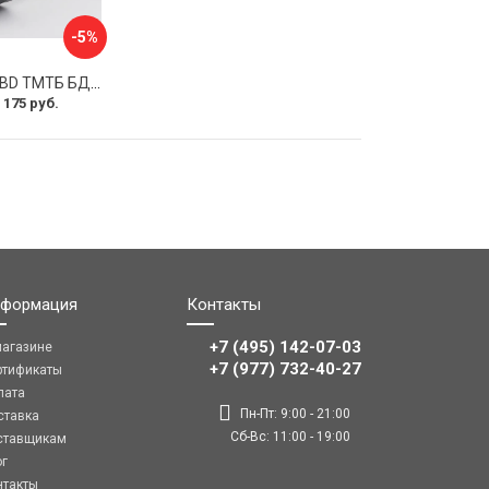
-5%
Термоманометр BD ТМТБ БД 41Т 1173101020
 175 руб.
формация
Контакты
+7 (495) 142-07-03
магазине
‎‎+7 (977) 732-40-27
ртификаты
лата
Пн-Пт: 9:00 - 21:00
ставка
Сб-Вс: 11:00 - 19:00
ставщикам
ог
нтакты