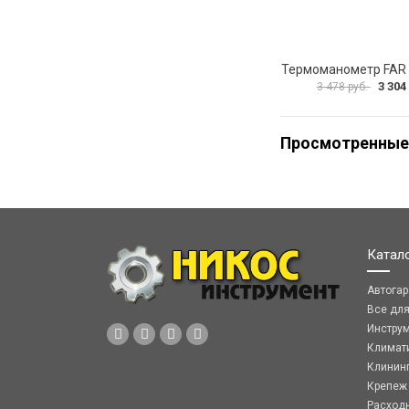
3 304
3 478 руб.
Просмотренные
Катал
Автога
Все дл
Инстру
Климат
Клинин
Крепеж
Расход