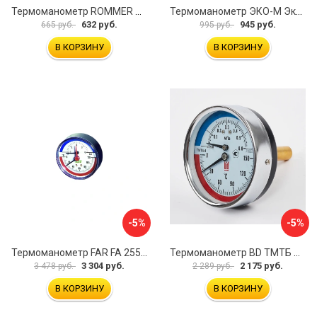
Термоманометр ROMMER RG00929SFHKMVA
Термоманометр ЭКО-М Экомера МД04-63-G-1МПа-120-РИ
632 руб.
945 руб.
665 руб.
995 руб.
В КОРЗИНУ
В КОРЗИНУ
-5%
-5%
Термоманометр FAR FA 2550P10 12
Термоманометр BD ТМТБ БД 41Т 1173101019
3 304 руб.
2 175 руб.
3 478 руб.
2 289 руб.
В КОРЗИНУ
В КОРЗИНУ