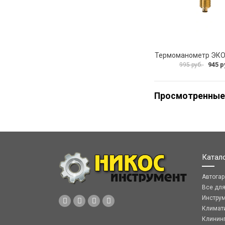
945 р
995 руб.
Просмотренные
Катал
Автога
Все дл
Инстру
Климат
Клинин