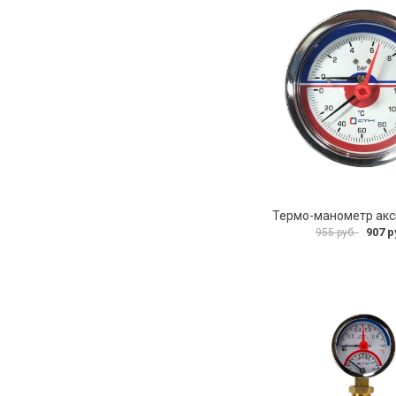
907 р
955 руб.