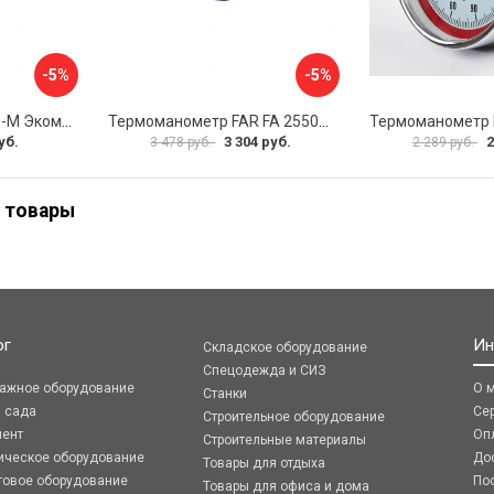
-5%
-5%
Термоманометр ЭКО-М Экомера МД04-63-G-1МПа-120-РИ
Термоманометр FAR FA 2550P10 12
уб.
3 304 руб.
2
3 478 руб.
2 289 руб.
 товары
ог
Ин
Складское оборудование
Спецодежда и СИЗ
ражное оборудование
О 
Станки
я сада
Се
Строительное оборудование
мент
Оп
Строительные материалы
ическое оборудование
До
Товары для отдыха
говое оборудование
По
Товары для офиса и дома