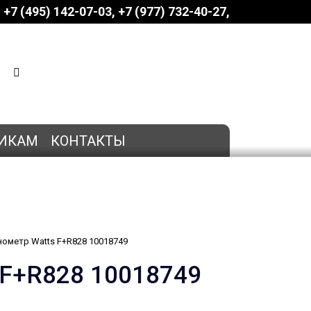
+7 (495) 142-07-03
‎‎+7 (977) 732-40-27
КОРЗИНА
0 позиций
на сумму
0 руб.
ИКАМ
КОНТАКТЫ
ометр Watts F+R828 10018749
 F+R828 10018749