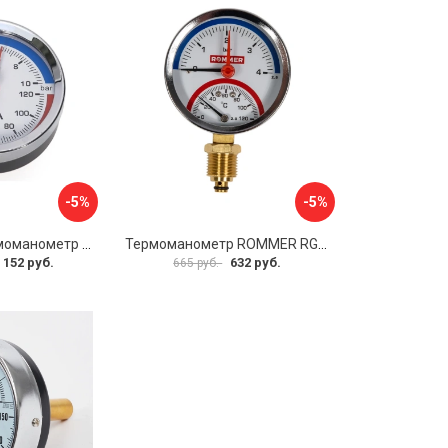
-5%
-5%
Аксиальный термоманометр MVI ATM.80.12006.04
Термоманометр ROMMER RG00929SFHKMVA
 152 руб.
632 руб.
665 руб.