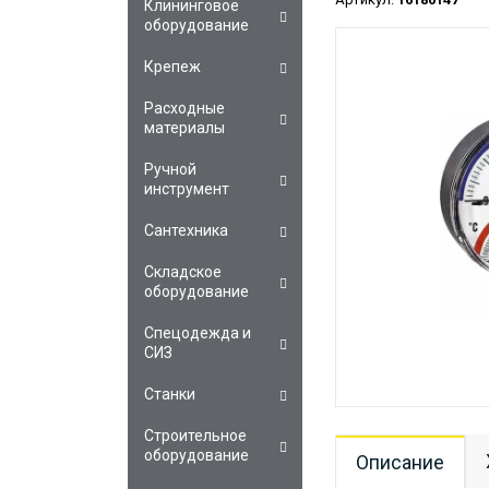
Клининговое
оборудование
Крепеж
Расходные
материалы
Ручной
инструмент
Сантехника
Складское
оборудование
Спецодежда и
СИЗ
Станки
Строительное
оборудование
Описание