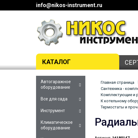
info@nikos-instrument.ru
КАТАЛОГ
СЕР
Автогаражное
Главная страница
оборудование
Сантехника - комп
Комплектующие и р
Все для сада
К котельному обор
Термостаты и проч
Инструмент
Радиаль
Климатическое
оборудование
Артикул:
16180147