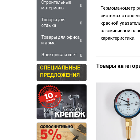
Строительные
Термоманометр ра
материалы
системах отоплен
Товары для
красной указател
отдыха
алюминиевой плас
Товары для офиса
характеристики.
и дома
Электрика и свет
Товары категор