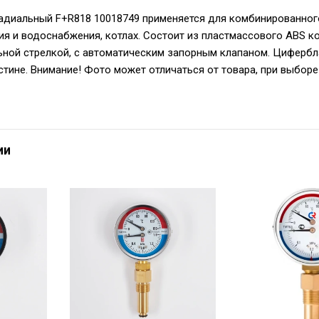
диальный F+R818 10018749 применяется для комбинированного
ия и водоснабжения, котлах. Состоит из пластмассового ABS к
ьной стрелкой, с автоматическим запорным клапаном. Цифербл
тине. Внимание! Фото может отличаться от товара, при выборе
ии