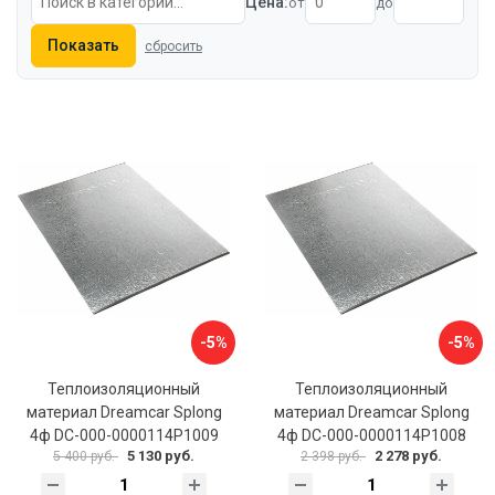
Цена:
от
до
Показать
сбросить
-5%
-5%
Теплоизоляционный
Теплоизоляционный
материал Dreamcar Splong
материал Dreamcar Splong
4ф DC-000-0000114P1009
4ф DC-000-0000114P1008
5 130 руб.
2 278 руб.
5 400 руб.
2 398 руб.