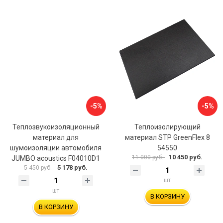
-5%
-5%
Теплозвукоизоляционный
Теплоизолирующий
материал для
материал STP GreenFlex 8
шумоизоляции автомобиля
54550
10 450 руб.
11 000 руб.
JUMBO acoustics F04010D1
5 178 руб.
5 450 руб.
шт
шт
В КОРЗИНУ
В КОРЗИНУ