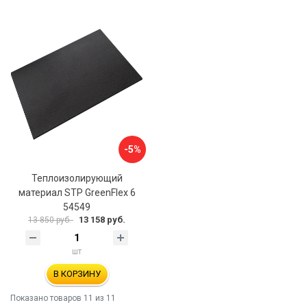
-5%
Теплоизолирующий
материал STP GreenFlex 6
54549
13 158 руб.
13 850 руб.
шт
В КОРЗИНУ
Показано товаров
11
из 11