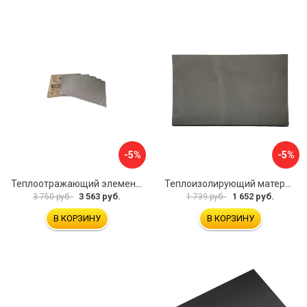
-5%
-5%
Теплоотражающий элемент STP HARD SHELL 54242
Теплоизолирующий материал Dreamcar Splong 4 DC-000-0000113P1089
3 563 руб.
1 652 руб.
3 750 руб.
1 739 руб.
В КОРЗИНУ
В КОРЗИНУ