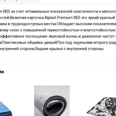
ium RED за счет оптимальных показателей эластичности и мягко
стей.Визитная карточка Biplast Premium RED это яркий красный
ажа в труднодоступных местах.Обладает высоким показателем
вому слою с повышенной термостойкостью и влагостойкостью.С
ффективное поглощение звуковой волны в диапазоне частот о
аПластиковые обшивки дверейПол под сиденьями второго ря
внутренней стороныЗадние крылья с внутренней стороны
ии