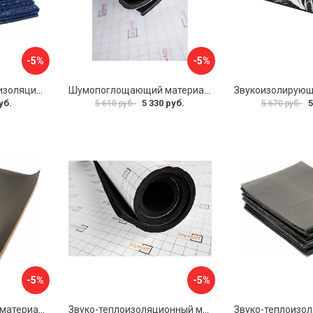
-5%
-5%
Многослойная шумоизоляция Dreamcar Best 5 33x25см DC-000-0926689P1279
Шумопоглощающий материал Шумофф Герметон 7 УТ000000294
уб.
5 330 руб.
5
5 610 руб.
5 670 руб.
-5%
-5%
Звукоизоляционный материал Dreamcar Super Splong 10 SS-10M-S075100P1376
Звуко-теплоизоляционный материал Шумофф Комфорт 10 УТ000000298