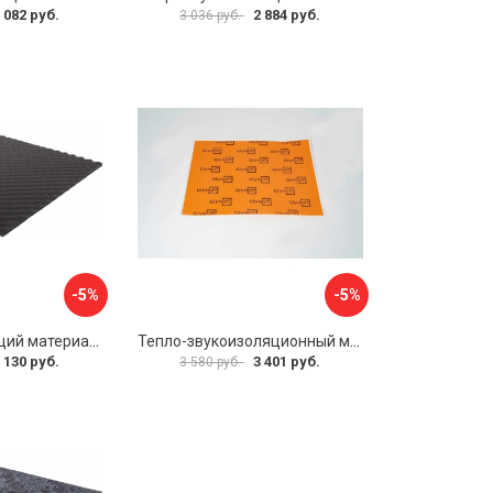
 082 руб.
2 884 руб.
3 036 руб.
-5%
-5%
Шумопоглощающий материал Dreamcar Wave 15 WD-15M-S075100P1046
Тепло-звукоизоляционный материал Шумофф П4В БП000000433
 130 руб.
3 401 руб.
3 580 руб.