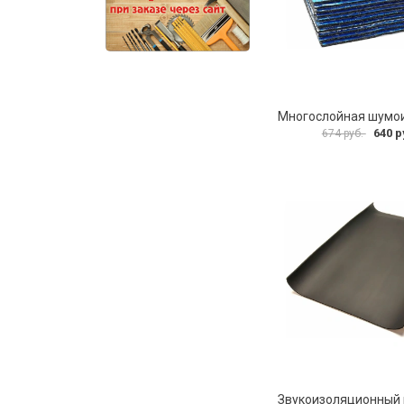
640 р
674 руб.