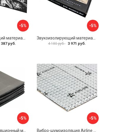
-5%
-5%
Звукоизолирующий материал STP Bromo 54253
Звукоизолирующий материал STP Sonora 54254
 387 руб.
3 971 руб.
4 180 руб.
-5%
-5%
Звуко-теплоизоляционный материал Dreamcar i4 33x25 см DC-000-0884503P1214
Вибро-шумоизоляция Airline Base 3 ADVI003