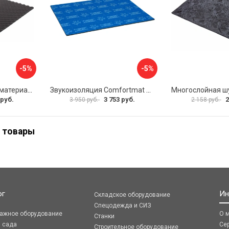
-5%
-5%
Шумопоглощающий материал Dreamcar Wave 15 WD-15M-S075100P1047
Звукоизоляция Comfortmat Blockshot 4640107333562
 руб.
3 753 руб.
2
3 950 руб.
2 158 руб.
 товары
ог
Ин
Складское оборудование
Спецодежда и СИЗ
ражное оборудование
О 
Станки
я сада
Се
Строительное оборудование