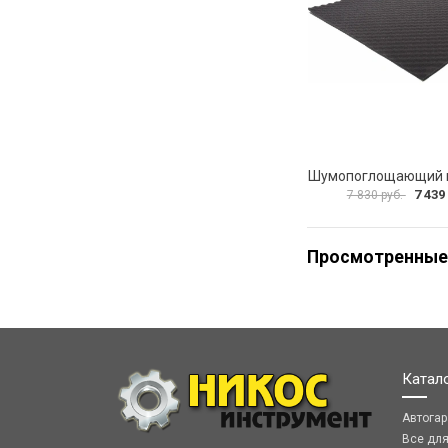
7 439
7 830 руб.
Просмотренные
Катал
Автога
Все дл