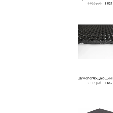
1 824
1 920 руб.
8 659
9 115 руб.