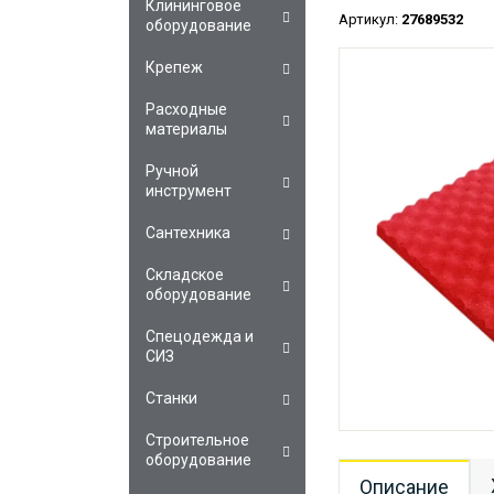
Клининговое
Артикул:
27689532
оборудование
Крепеж
Расходные
материалы
Ручной
инструмент
Сантехника
Складское
оборудование
Спецодежда и
СИЗ
Станки
Строительное
оборудование
Описание