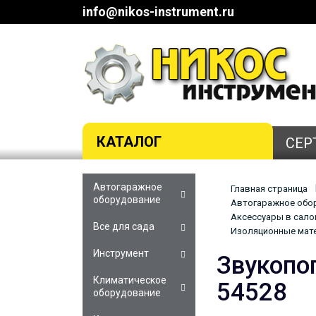
info@nikos-instrument.ru
КАТАЛОГ
СЕР
Автогаражное
Главная страница
оборудование
Автогаражное обор
Аксессуары в сало
Все для сада
Изоляционные мат
Инструмент
Звукопо
Климатическое
54528
оборудование