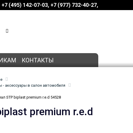
+7 (495) 142-07-03
‎‎+7 (977) 732-40-27
КОРЗИНА
0 позиций
на сумму
0 руб.
ИКАМ
КОНТАКТЫ
ие
 - аксессуары в салон автомобиля
 STP biplast premium r.e.d 54528
last premium r.e.d