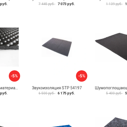
 руб.
7 073 руб.
1
7 445 руб.
1 139 руб.
-5%
-5%
Шумопоглощающий материал Шумофф Герметон А15Л БП000000060
Звукоизоляция STP 54197
 руб.
6 175 руб.
5
6 500 руб.
5 400 руб.