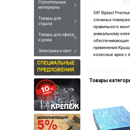
Строительные
материалы
StP Biplast Prem
Товары для
сложных поверхно
отдыха
правильного монт
уникальному клее
Товары для офиса
и дома
обеспечивающих э
применения:Крыш
Электрика и свет
колесные арки с 
Товары категор