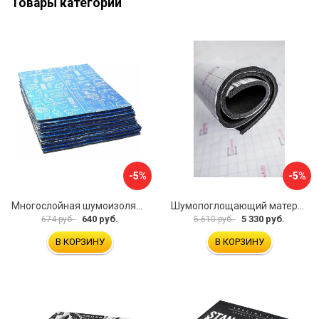
Товары категории
-5%
-5%
Многослойная шумоизоляция Dreamcar Best 5 33x25см DC-000-0926689P1279
Шумопоглощающий материал Шумофф Герметон 7 УТ000000294
640 руб.
5 330 руб.
674 руб.
5 610 руб.
В КОРЗИНУ
В КОРЗИНУ