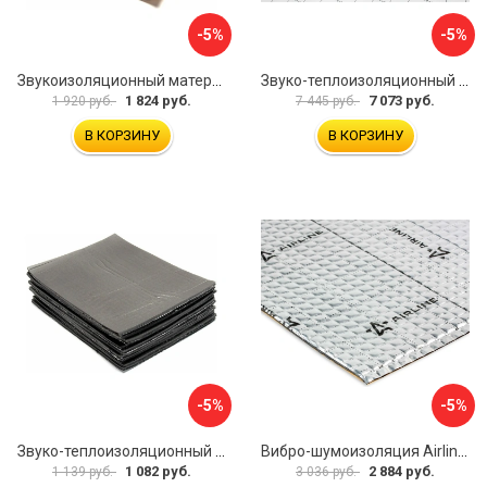
-5%
-5%
Звукоизоляционный материал Dreamcar Super Splong 10 SS-10M-S075100P1376
Звуко-теплоизоляционный материал Шумофф Комфорт 10 УТ000000298
1 824 руб.
7 073 руб.
1 920 руб.
7 445 руб.
В КОРЗИНУ
В КОРЗИНУ
-5%
-5%
Звуко-теплоизоляционный материал Dreamcar i4 33x25 см DC-000-0884503P1214
Вибро-шумоизоляция Airline Base 3 ADVI003
1 082 руб.
2 884 руб.
1 139 руб.
3 036 руб.