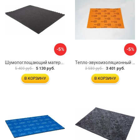
-5%
-5%
Шумопоглощающий материал Dreamcar Wave 15 WD-15M-S075100P1046
Тепло-звукоизоляционный материал Шумофф П4В БП000000433
5 130 руб.
3 401 руб.
5 400 руб.
3 580 руб.
В КОРЗИНУ
В КОРЗИНУ