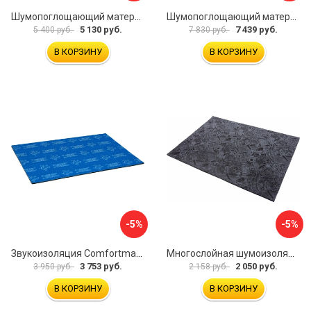
Шумопоглощающий материал Dreamcar Wave 15 WD-15M-S075100P1046
Шумопоглощающий материал Dreamcar Wave 15 WD-15M-S075100P1047
5 130 руб.
7 439 руб.
5 400 руб.
7 830 руб.
В КОРЗИНУ
В КОРЗИНУ
-5%
-5%
Звукоизоляция Comfortmat Blockshot 4640107333562
Многослойная шумоизоляция Dreamcar Blocker DC-000-0180407P1386
3 753 руб.
2 050 руб.
3 950 руб.
2 158 руб.
В КОРЗИНУ
В КОРЗИНУ