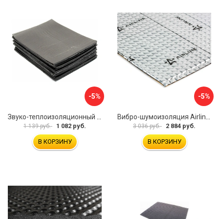
-5%
-5%
Звуко-теплоизоляционный материал Dreamcar i4 33x25 см DC-000-0884503P1214
Вибро-шумоизоляция Airline Base 3 ADVI003
1 082 руб.
2 884 руб.
1 139 руб.
3 036 руб.
В КОРЗИНУ
В КОРЗИНУ