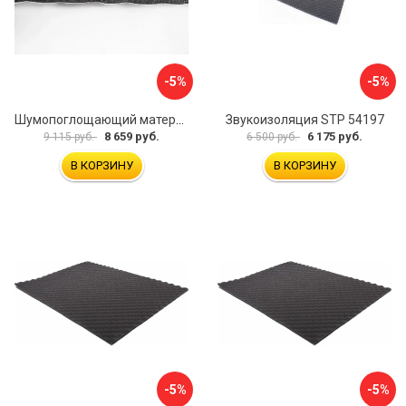
-5%
-5%
Шумопоглощающий материал Шумофф Герметон А15Л БП000000060
Звукоизоляция STP 54197
8 659 руб.
6 175 руб.
9 115 руб.
6 500 руб.
В КОРЗИНУ
В КОРЗИНУ
-5%
-5%