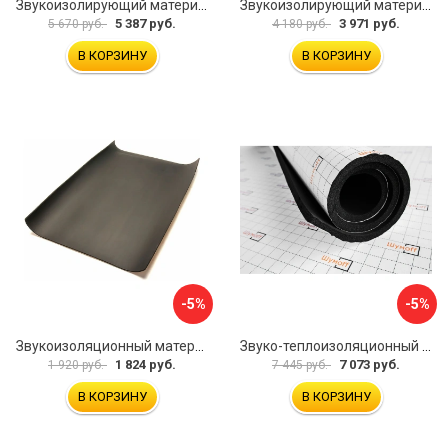
Звукоизолирующий материал STP Bromo 54253
Звукоизолирующий материал STP Sonora 54254
5 387 руб.
3 971 руб.
5 670 руб.
4 180 руб.
В КОРЗИНУ
В КОРЗИНУ
-5%
-5%
Звукоизоляционный материал Dreamcar Super Splong 10 SS-10M-S075100P1376
Звуко-теплоизоляционный материал Шумофф Комфорт 10 УТ000000298
1 824 руб.
7 073 руб.
1 920 руб.
7 445 руб.
В КОРЗИНУ
В КОРЗИНУ