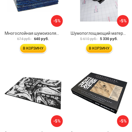
-5%
-5%
Многослойная шумоизоляция Dreamcar Best 5 33x25см DC-000-0926689P1279
Шумопоглощающий материал Шумофф Герметон 7 УТ000000294
640 руб.
5 330 руб.
674 руб.
5 610 руб.
В КОРЗИНУ
В КОРЗИНУ
-5%
-5%