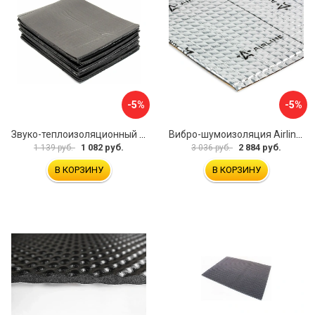
-5%
-5%
Звуко-теплоизоляционный материал Dreamcar i4 33x25 см DC-000-0884503P1214
Вибро-шумоизоляция Airline Base 3 ADVI003
1 082 руб.
2 884 руб.
1 139 руб.
3 036 руб.
В КОРЗИНУ
В КОРЗИНУ