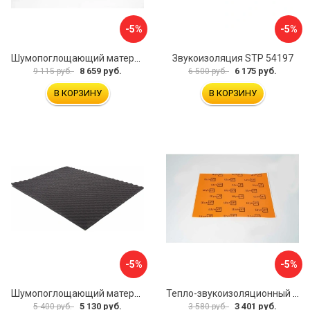
-5%
-5%
Шумопоглощающий материал Шумофф Герметон А15Л БП000000060
Звукоизоляция STP 54197
8 659 руб.
6 175 руб.
9 115 руб.
6 500 руб.
В КОРЗИНУ
В КОРЗИНУ
-5%
-5%
Шумопоглощающий материал Dreamcar Wave 15 WD-15M-S075100P1046
Тепло-звукоизоляционный материал Шумофф П4В БП000000433
5 130 руб.
3 401 руб.
5 400 руб.
3 580 руб.