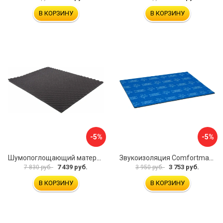
В КОРЗИНУ
В КОРЗИНУ
-5%
-5%
Шумопоглощающий материал Dreamcar Wave 15 WD-15M-S075100P1047
Звукоизоляция Comfortmat Blockshot 4640107333562
7 439 руб.
3 753 руб.
7 830 руб.
3 950 руб.
В КОРЗИНУ
В КОРЗИНУ