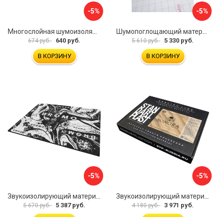
-5%
-5%
Многослойная шумоизоляция Dreamcar Best 5 33x25см DC-000-0926689P1279
Шумопоглощающий материал Шумофф Герметон 7 УТ000000294
640 руб.
5 330 руб.
674 руб.
5 610 руб.
В КОРЗИНУ
В КОРЗИНУ
-5%
-5%
Звукоизолирующий материал STP Bromo 54253
Звукоизолирующий материал STP Sonora 54254
5 387 руб.
3 971 руб.
5 670 руб.
4 180 руб.