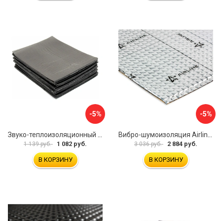
-5%
-5%
Звуко-теплоизоляционный материал Dreamcar i4 33x25 см DC-000-0884503P1214
Вибро-шумоизоляция Airline Base 3 ADVI003
1 082 руб.
2 884 руб.
1 139 руб.
3 036 руб.
В КОРЗИНУ
В КОРЗИНУ