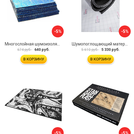
-5%
-5%
Многослойная шумоизоляция Dreamcar Best 5 33x25см DC-000-0926689P1279
Шумопоглощающий материал Шумофф Герметон 7 УТ000000294
640 руб.
5 330 руб.
674 руб.
5 610 руб.
В КОРЗИНУ
В КОРЗИНУ
-5%
-5%