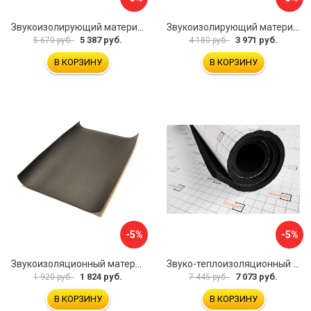
Звукоизолирующий материал STP Bromo 54253
Звукоизолирующий материал STP Sonora 54254
5 387 руб.
3 971 руб.
5 670 руб.
4 180 руб.
В КОРЗИНУ
В КОРЗИНУ
-5%
-5%
Звукоизоляционный материал Dreamcar Super Splong 10 SS-10M-S075100P1376
Звуко-теплоизоляционный материал Шумофф Комфорт 10 УТ000000298
1 824 руб.
7 073 руб.
1 920 руб.
7 445 руб.
В КОРЗИНУ
В КОРЗИНУ