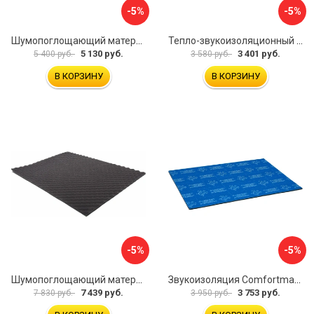
-5%
-5%
Шумопоглощающий материал Dreamcar Wave 15 WD-15M-S075100P1046
Тепло-звукоизоляционный материал Шумофф П4В БП000000433
5 130 руб.
3 401 руб.
5 400 руб.
3 580 руб.
В КОРЗИНУ
В КОРЗИНУ
-5%
-5%
Шумопоглощающий материал Dreamcar Wave 15 WD-15M-S075100P1047
Звукоизоляция Comfortmat Blockshot 4640107333562
7 439 руб.
3 753 руб.
7 830 руб.
3 950 руб.