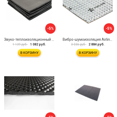
-5%
-5%
Звуко-теплоизоляционный материал Dreamcar i4 33x25 см DC-000-0884503P1214
Вибро-шумоизоляция Airline Base 3 ADVI003
1 082 руб.
2 884 руб.
1 139 руб.
3 036 руб.
В КОРЗИНУ
В КОРЗИНУ