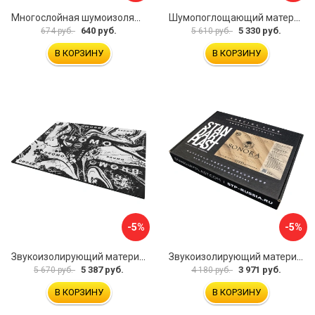
Многослойная шумоизоляция Dreamcar Best 5 33x25см DC-000-0926689P1279
Шумопоглощающий материал Шумофф Герметон 7 УТ000000294
640 руб.
5 330 руб.
674 руб.
5 610 руб.
В КОРЗИНУ
В КОРЗИНУ
-5%
-5%
Звукоизолирующий материал STP Bromo 54253
Звукоизолирующий материал STP Sonora 54254
5 387 руб.
3 971 руб.
5 670 руб.
4 180 руб.
В КОРЗИНУ
В КОРЗИНУ