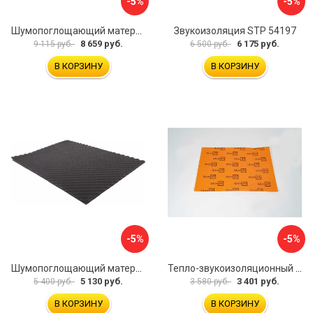
-5%
-5%
Шумопоглощающий материал Шумофф Герметон А15Л БП000000060
Звукоизоляция STP 54197
8 659 руб.
6 175 руб.
9 115 руб.
6 500 руб.
В КОРЗИНУ
В КОРЗИНУ
-5%
-5%
Шумопоглощающий материал Dreamcar Wave 15 WD-15M-S075100P1046
Тепло-звукоизоляционный материал Шумофф П4В БП000000433
5 130 руб.
3 401 руб.
5 400 руб.
3 580 руб.
В КОРЗИНУ
В КОРЗИНУ