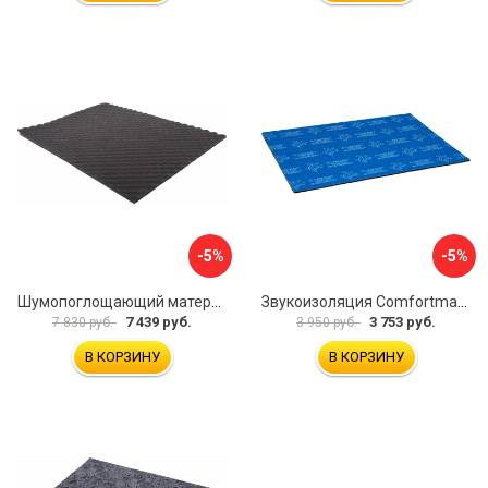
-5%
-5%
Шумопоглощающий материал Dreamcar Wave 15 WD-15M-S075100P1047
Звукоизоляция Comfortmat Blockshot 4640107333562
7 439 руб.
3 753 руб.
7 830 руб.
3 950 руб.
В КОРЗИНУ
В КОРЗИНУ