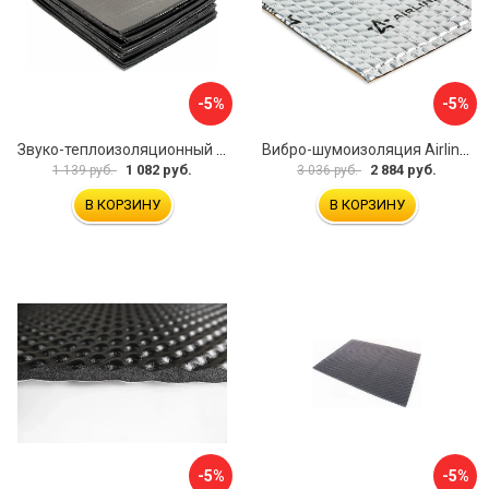
-5%
-5%
Звуко-теплоизоляционный материал Dreamcar i4 33x25 см DC-000-0884503P1214
Вибро-шумоизоляция Airline Base 3 ADVI003
1 082 руб.
2 884 руб.
1 139 руб.
3 036 руб.
В КОРЗИНУ
В КОРЗИНУ
-5%
-5%