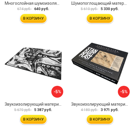
Многослойная шумоизоляция Dreamcar Best 5 33x25см DC-000-0926689P1279
Шумопоглощающий материал Шумофф Герметон 7 УТ000000294
640 руб.
5 330 руб.
674 руб.
5 610 руб.
В КОРЗИНУ
В КОРЗИНУ
-5%
-5%
Звукоизолирующий материал STP Bromo 54253
Звукоизолирующий материал STP Sonora 54254
5 387 руб.
3 971 руб.
5 670 руб.
4 180 руб.
В КОРЗИНУ
В КОРЗИНУ