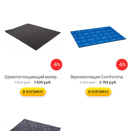
-5%
-5%
Шумопоглощающий материал Dreamcar Wave 15 WD-15M-S075100P1047
Звукоизоляция Comfortmat Blockshot 4640107333562
7 439 руб.
3 753 руб.
7 830 руб.
3 950 руб.
В КОРЗИНУ
В КОРЗИНУ