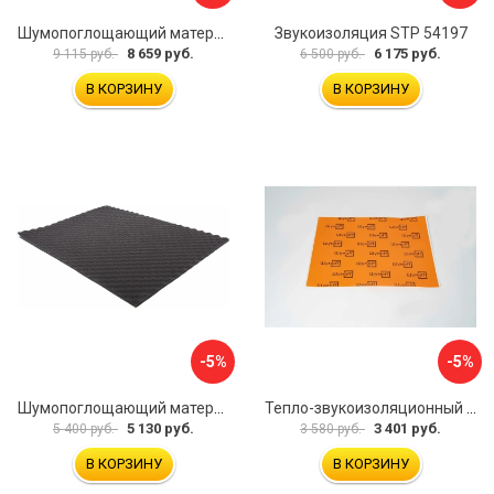
Шумопоглощающий материал Шумофф Герметон А15Л БП000000060
Звукоизоляция STP 54197
8 659 руб.
6 175 руб.
9 115 руб.
6 500 руб.
В КОРЗИНУ
В КОРЗИНУ
-5%
-5%
Шумопоглощающий материал Dreamcar Wave 15 WD-15M-S075100P1046
Тепло-звукоизоляционный материал Шумофф П4В БП000000433
5 130 руб.
3 401 руб.
5 400 руб.
3 580 руб.
В КОРЗИНУ
В КОРЗИНУ