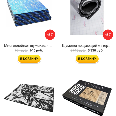
-5%
-5%
Многослойная шумоизоляция Dreamcar Best 5 33x25см DC-000-0926689P1279
Шумопоглощающий материал Шумофф Герметон 7 УТ000000294
640 руб.
5 330 руб.
674 руб.
5 610 руб.
В КОРЗИНУ
В КОРЗИНУ