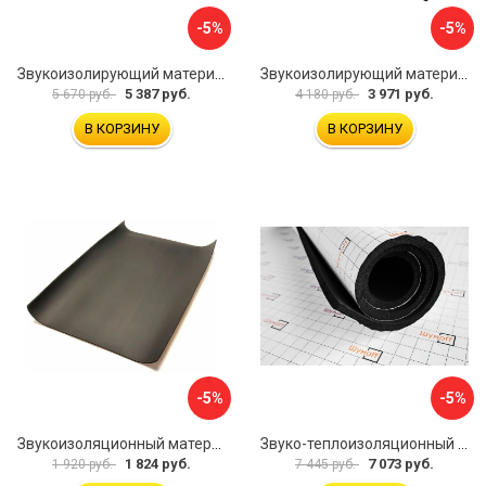
-5%
-5%
Звукоизолирующий материал STP Bromo 54253
Звукоизолирующий материал STP Sonora 54254
5 387 руб.
3 971 руб.
5 670 руб.
4 180 руб.
В КОРЗИНУ
В КОРЗИНУ
-5%
-5%
Звукоизоляционный материал Dreamcar Super Splong 10 SS-10M-S075100P1376
Звуко-теплоизоляционный материал Шумофф Комфорт 10 УТ000000298
1 824 руб.
7 073 руб.
1 920 руб.
7 445 руб.