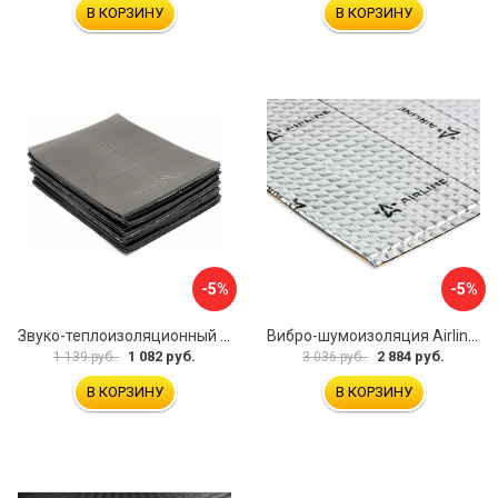
В КОРЗИНУ
В КОРЗИНУ
-5%
-5%
Звуко-теплоизоляционный материал Dreamcar i4 33x25 см DC-000-0884503P1214
Вибро-шумоизоляция Airline Base 3 ADVI003
1 082 руб.
2 884 руб.
1 139 руб.
3 036 руб.
В КОРЗИНУ
В КОРЗИНУ