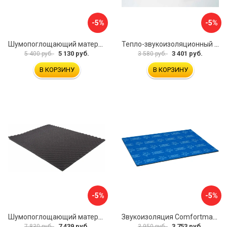
-5%
-5%
Шумопоглощающий материал Dreamcar Wave 15 WD-15M-S075100P1046
Тепло-звукоизоляционный материал Шумофф П4В БП000000433
5 130 руб.
3 401 руб.
5 400 руб.
3 580 руб.
В КОРЗИНУ
В КОРЗИНУ
-5%
-5%
Шумопоглощающий материал Dreamcar Wave 15 WD-15M-S075100P1047
Звукоизоляция Comfortmat Blockshot 4640107333562
7 439 руб.
3 753 руб.
7 830 руб.
3 950 руб.