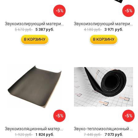
-5%
-5%
Звукоизолирующий материал STP Bromo 54253
Звукоизолирующий материал STP Sonora 54254
5 387 руб.
3 971 руб.
5 670 руб.
4 180 руб.
В КОРЗИНУ
В КОРЗИНУ
-5%
-5%
Звукоизоляционный материал Dreamcar Super Splong 10 SS-10M-S075100P1376
Звуко-теплоизоляционный материал Шумофф Комфорт 10 УТ000000298
1 824 руб.
7 073 руб.
1 920 руб.
7 445 руб.