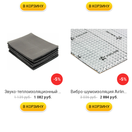
В КОРЗИНУ
В КОРЗИНУ
-5%
-5%
Звуко-теплоизоляционный материал Dreamcar i4 33x25 см DC-000-0884503P1214
Вибро-шумоизоляция Airline Base 3 ADVI003
1 082 руб.
2 884 руб.
1 139 руб.
3 036 руб.
В КОРЗИНУ
В КОРЗИНУ