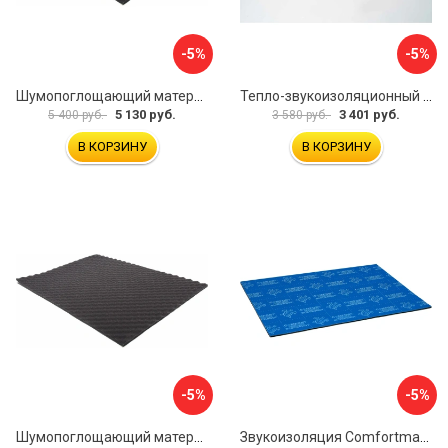
-5%
-5%
Шумопоглощающий материал Dreamcar Wave 15 WD-15M-S075100P1046
Тепло-звукоизоляционный материал Шумофф П4В БП000000433
5 130 руб.
3 401 руб.
5 400 руб.
3 580 руб.
В КОРЗИНУ
В КОРЗИНУ
-5%
-5%
Шумопоглощающий материал Dreamcar Wave 15 WD-15M-S075100P1047
Звукоизоляция Comfortmat Blockshot 4640107333562