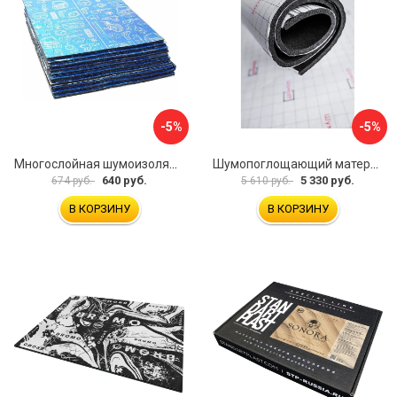
-5%
-5%
Многослойная шумоизоляция Dreamcar Best 5 33x25см DC-000-0926689P1279
Шумопоглощающий материал Шумофф Герметон 7 УТ000000294
640 руб.
5 330 руб.
674 руб.
5 610 руб.
В КОРЗИНУ
В КОРЗИНУ