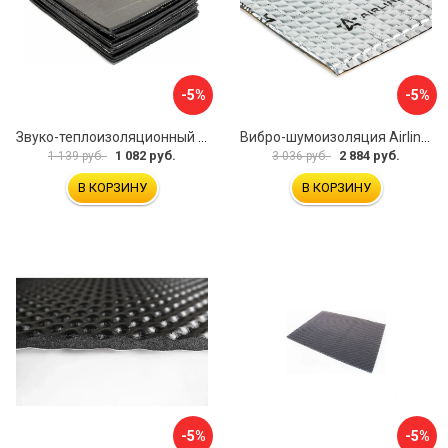
-5%
-5%
Звуко-теплоизоляционный материал Dreamcar i4 33x25 см DC-000-0884503P1214
Вибро-шумоизоляция Airline Base 3 ADVI003
1 082 руб.
2 884 руб.
1 139 руб.
3 036 руб.
В КОРЗИНУ
В КОРЗИНУ
-5%
-5%