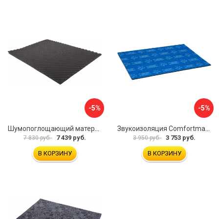
-5%
-5%
Шумопоглощающий материал Dreamcar Wave 15 WD-15M-S075100P1047
Звукоизоляция Comfortmat Blockshot 4640107333562
7 439 руб.
3 753 руб.
7 830 руб.
3 950 руб.
В КОРЗИНУ
В КОРЗИНУ