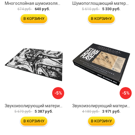
Многослойная шумоизоляция Dreamcar Best 5 33x25см DC-000-0926689P1279
Шумопоглощающий материал Шумофф Герметон 7 УТ000000294
640 руб.
5 330 руб.
674 руб.
5 610 руб.
В КОРЗИНУ
В КОРЗИНУ
-5%
-5%
Звукоизолирующий материал STP Bromo 54253
Звукоизолирующий материал STP Sonora 54254
5 387 руб.
3 971 руб.
5 670 руб.
4 180 руб.
В КОРЗИНУ
В КОРЗИНУ