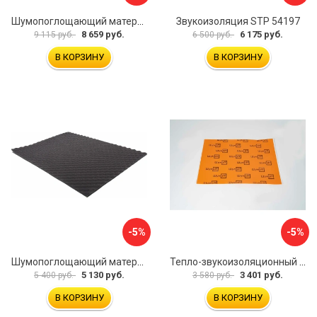
Шумопоглощающий материал Шумофф Герметон А15Л БП000000060
Звукоизоляция STP 54197
8 659 руб.
6 175 руб.
9 115 руб.
6 500 руб.
В КОРЗИНУ
В КОРЗИНУ
-5%
-5%
Шумопоглощающий материал Dreamcar Wave 15 WD-15M-S075100P1046
Тепло-звукоизоляционный материал Шумофф П4В БП000000433
5 130 руб.
3 401 руб.
5 400 руб.
3 580 руб.
В КОРЗИНУ
В КОРЗИНУ