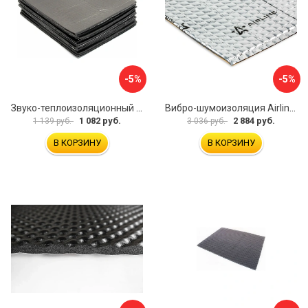
-5%
-5%
Звуко-теплоизоляционный материал Dreamcar i4 33x25 см DC-000-0884503P1214
Вибро-шумоизоляция Airline Base 3 ADVI003
1 082 руб.
2 884 руб.
1 139 руб.
3 036 руб.
В КОРЗИНУ
В КОРЗИНУ