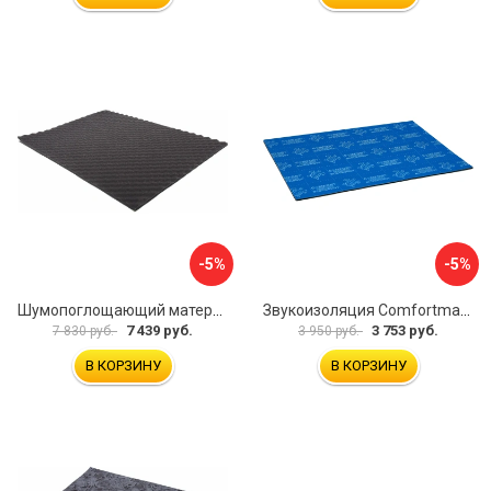
-5%
-5%
Шумопоглощающий материал Dreamcar Wave 15 WD-15M-S075100P1047
Звукоизоляция Comfortmat Blockshot 4640107333562
7 439 руб.
3 753 руб.
7 830 руб.
3 950 руб.
В КОРЗИНУ
В КОРЗИНУ