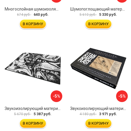
Многослойная шумоизоляция Dreamcar Best 5 33x25см DC-000-0926689P1279
Шумопоглощающий материал Шумофф Герметон 7 УТ000000294
640 руб.
5 330 руб.
674 руб.
5 610 руб.
В КОРЗИНУ
В КОРЗИНУ
-5%
-5%
Звукоизолирующий материал STP Bromo 54253
Звукоизолирующий материал STP Sonora 54254
5 387 руб.
3 971 руб.
5 670 руб.
4 180 руб.
В КОРЗИНУ
В КОРЗИНУ