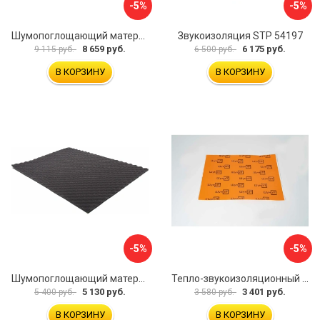
-5%
-5%
Шумопоглощающий материал Шумофф Герметон А15Л БП000000060
Звукоизоляция STP 54197
8 659 руб.
6 175 руб.
9 115 руб.
6 500 руб.
В КОРЗИНУ
В КОРЗИНУ
-5%
-5%
Шумопоглощающий материал Dreamcar Wave 15 WD-15M-S075100P1046
Тепло-звукоизоляционный материал Шумофф П4В БП000000433
5 130 руб.
3 401 руб.
5 400 руб.
3 580 руб.
В КОРЗИНУ
В КОРЗИНУ