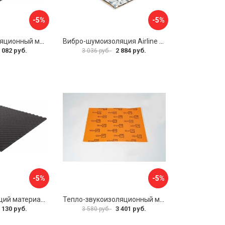
-5%
-5%
Звуко-теплоизоляционный материал Dreamcar i4 33x25 см DC-000-0884503P1214
Вибро-шумоизоляция Airline Base 3 ADVI003
 082 руб.
2 884 руб.
3 036 руб.
-5%
-5%
Шумопоглощающий материал Dreamcar Wave 15 WD-15M-S075100P1046
Тепло-звукоизоляционный материал Шумофф П4В БП000000433
 130 руб.
3 401 руб.
3 580 руб.