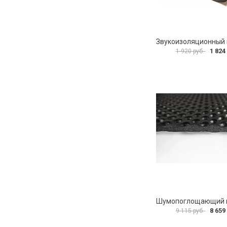
1 824
1 920 руб.
8 659
9 115 руб.