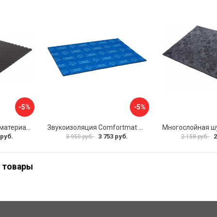
-5%
-5%
Шумопоглощающий материал Dreamcar Wave 15 WD-15M-S075100P1047
Звукоизоляция Comfortmat Blockshot 4640107333562
 руб.
3 753 руб.
2
3 950 руб.
2 158 руб.
 товары