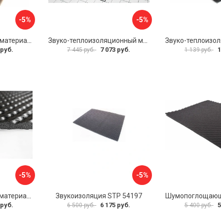
-5%
-5%
Звукоизоляционный материал Dreamcar Super Splong 10 SS-10M-S075100P1376
Звуко-теплоизоляционный материал Шумофф Комфорт 10 УТ000000298
 руб.
7 073 руб.
1
7 445 руб.
1 139 руб.
-5%
-5%
Шумопоглощающий материал Шумофф Герметон А15Л БП000000060
Звукоизоляция STP 54197
 руб.
6 175 руб.
5
6 500 руб.
5 400 руб.