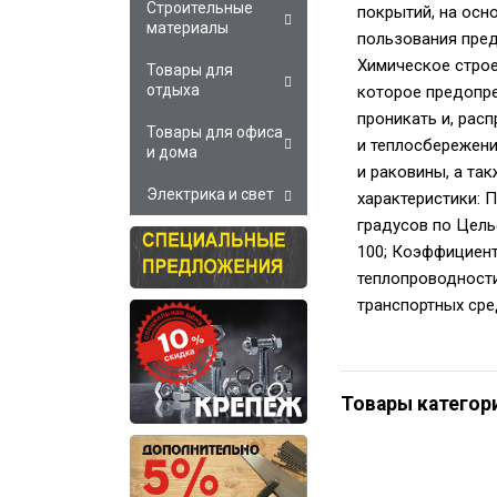
Строительные
покрытий, на осн
материалы
пользования пред
Химическое строе
Товары для
отдыха
которое предопре
проникать и, расп
Товары для офиса
и теплосбережени
и дома
и раковины, а та
Электрика и свет
характеристики: П
градусов по Цель
100; Коэффициент
теплопроводности
транспортных сре
Товары категор