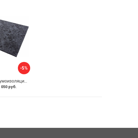
-5%
Многослойная шумоизоляция Dreamcar Blocker DC-000-0180407P1386
 050 руб.