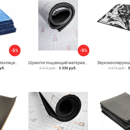
-5%
-5%
Многослойная шумоизоляция Dreamcar Best 5 33x25см DC-000-0926689P1279
Шумопоглощающий материал Шумофф Герметон 7 УТ000000294
уб.
5 330 руб.
5
5 610 руб.
5 670 руб.