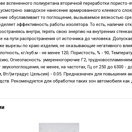
ове вспененного полиуретана вторичной переработки пористо-я
усмотрено заводское нанесение армированного клеевого слоя
ние обуславливает то поглощение, вызываемое вязкостью сре
деляет эффективность работы изолятора. То есть, наличие отк
ространяясь внутри, терять свою энергию на внутренних стенка
е на пути распространения от источника до человека. Допускае
кже вырезы по краю изделия, не оказывающие негативного вли
лотность, кг/куб.м - не менее 120; Пористость, % - 90; Темпер
сию; Огнеопасность: умеренногорючие Г2, трудновоспламеняемы
 звукопоглощения, не менее, на частотах, Гц от 250 до 6300 - 
, Вт/(м·градус Цельсия) - 0.05. Предназначен для повышения а
дств. Рекомендуется для обработки таких зон автомобиля как 
ии