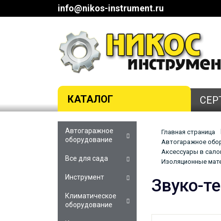
info@nikos-instrument.ru
КАТАЛОГ
СЕР
Автогаражное
Главная страница
оборудование
Автогаражное обор
Аксессуары в сало
Все для сада
Изоляционные мат
Инструмент
Звуко-т
Климатическое
оборудование