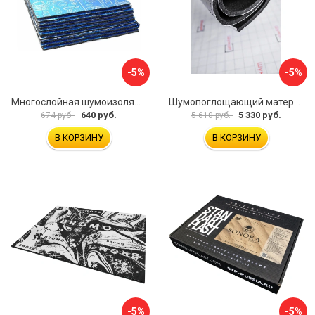
-5%
-5%
Многослойная шумоизоляция Dreamcar Best 5 33x25см DC-000-0926689P1279
Шумопоглощающий материал Шумофф Герметон 7 УТ000000294
640 руб.
5 330 руб.
674 руб.
5 610 руб.
В КОРЗИНУ
В КОРЗИНУ
-5%
-5%