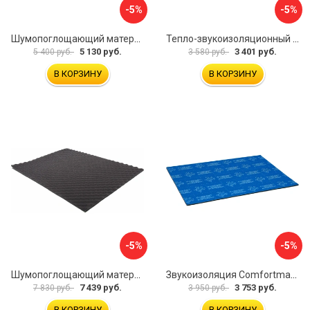
-5%
-5%
Шумопоглощающий материал Dreamcar Wave 15 WD-15M-S075100P1046
Тепло-звукоизоляционный материал Шумофф П4В БП000000433
5 130 руб.
3 401 руб.
5 400 руб.
3 580 руб.
В КОРЗИНУ
В КОРЗИНУ
-5%
-5%
Шумопоглощающий материал Dreamcar Wave 15 WD-15M-S075100P1047
Звукоизоляция Comfortmat Blockshot 4640107333562
7 439 руб.
3 753 руб.
7 830 руб.
3 950 руб.
В КОРЗИНУ
В КОРЗИНУ