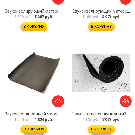
Звукоизолирующий материал STP Bromo 54253
Звукоизолирующий материал STP Sonora 54254
5 387 руб.
3 971 руб.
5 670 руб.
4 180 руб.
В КОРЗИНУ
В КОРЗИНУ
-5%
-5%
Звукоизоляционный материал Dreamcar Super Splong 10 SS-10M-S075100P1376
Звуко-теплоизоляционный материал Шумофф Комфорт 10 УТ000000298
1 824 руб.
7 073 руб.
1 920 руб.
7 445 руб.
В КОРЗИНУ
В КОРЗИНУ