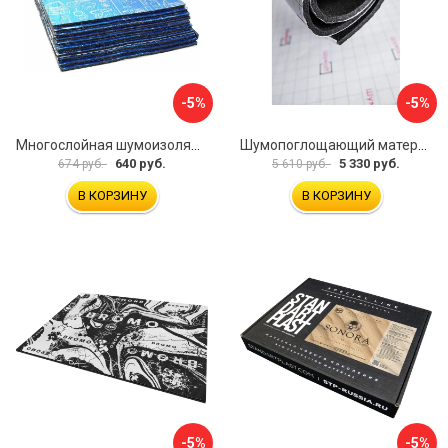
-5%
-5%
Многослойная шумоизоляция Dreamcar Best 5 33x25см DC-000-0926689P1279
Шумопоглощающий материал Шумофф Герметон 7 УТ000000294
640 руб.
5 330 руб.
674 руб.
5 610 руб.
В КОРЗИНУ
В КОРЗИНУ
-5%
-5%