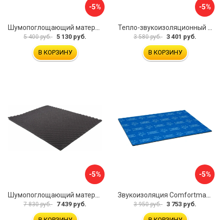
-5%
-5%
Шумопоглощающий материал Dreamcar Wave 15 WD-15M-S075100P1046
Тепло-звукоизоляционный материал Шумофф П4В БП000000433
5 130 руб.
3 401 руб.
5 400 руб.
3 580 руб.
В КОРЗИНУ
В КОРЗИНУ
-5%
-5%
Шумопоглощающий материал Dreamcar Wave 15 WD-15M-S075100P1047
Звукоизоляция Comfortmat Blockshot 4640107333562
7 439 руб.
3 753 руб.
7 830 руб.
3 950 руб.
В КОРЗИНУ
В КОРЗИНУ