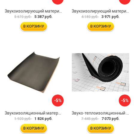
Звукоизолирующий материал STP Bromo 54253
Звукоизолирующий материал STP Sonora 54254
5 387 руб.
3 971 руб.
5 670 руб.
4 180 руб.
В КОРЗИНУ
В КОРЗИНУ
-5%
-5%
Звукоизоляционный материал Dreamcar Super Splong 10 SS-10M-S075100P1376
Звуко-теплоизоляционный материал Шумофф Комфорт 10 УТ000000298
1 824 руб.
7 073 руб.
1 920 руб.
7 445 руб.
В КОРЗИНУ
В КОРЗИНУ