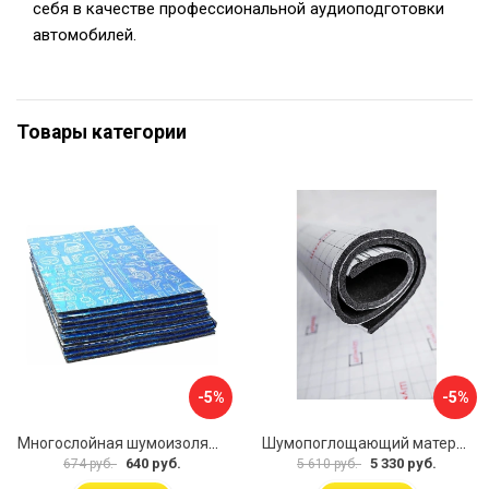
себя в качестве профессиональной аудиоподготовки
автомобилей.
Товары категории
-5%
-5%
Многослойная шумоизоляция Dreamcar Best 5 33x25см DC-000-0926689P1279
Шумопоглощающий материал Шумофф Герметон 7 УТ000000294
640 руб.
5 330 руб.
674 руб.
5 610 руб.