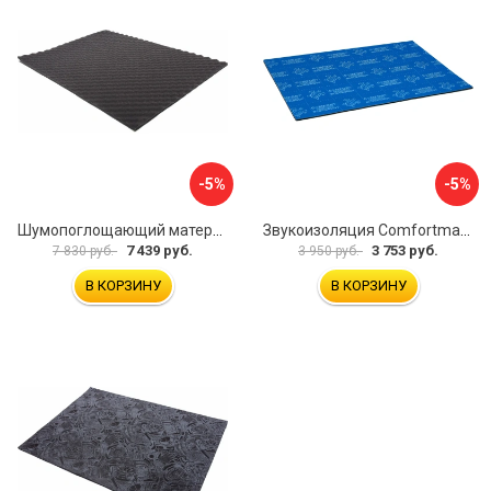
-5%
-5%
Шумопоглощающий материал Dreamcar Wave 15 WD-15M-S075100P1047
Звукоизоляция Comfortmat Blockshot 4640107333562
7 439 руб.
3 753 руб.
7 830 руб.
3 950 руб.
В КОРЗИНУ
В КОРЗИНУ