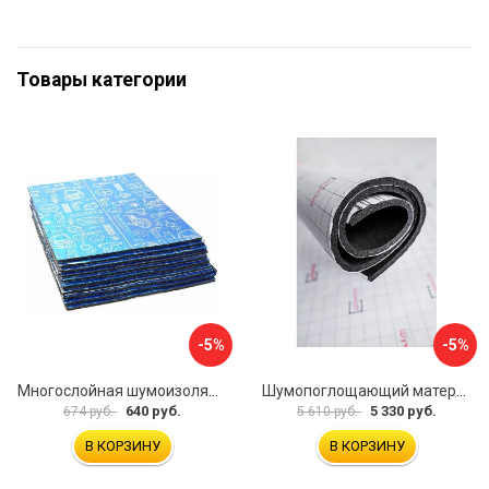
Товары категории
-5%
-5%
Многослойная шумоизоляция Dreamcar Best 5 33x25см DC-000-0926689P1279
Шумопоглощающий материал Шумофф Герметон 7 УТ000000294
640 руб.
5 330 руб.
674 руб.
5 610 руб.
В КОРЗИНУ
В КОРЗИНУ