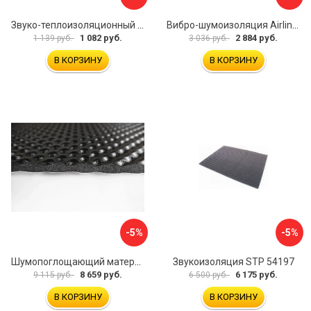
Звуко-теплоизоляционный материал Dreamcar i4 33x25 см DC-000-0884503P1214
Вибро-шумоизоляция Airline Base 3 ADVI003
1 082 руб.
2 884 руб.
1 139 руб.
3 036 руб.
В КОРЗИНУ
В КОРЗИНУ
-5%
-5%
Шумопоглощающий материал Шумофф Герметон А15Л БП000000060
Звукоизоляция STP 54197
8 659 руб.
6 175 руб.
9 115 руб.
6 500 руб.
В КОРЗИНУ
В КОРЗИНУ