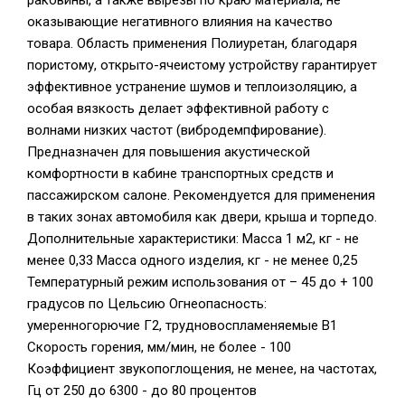
раковины, а также вырезы по краю материала, не
оказывающие негативного влияния на качество
товара. Область применения Полиуретан, благодаря
пористому, открыто-ячеистому устройству гарантирует
эффективное устранение шумов и теплоизоляцию, а
особая вязкость делает эффективной работу с
волнами низких частот (вибродемпфирование).
Предназначен для повышения акустической
комфортности в кабине транспортных средств и
пассажирском салоне. Рекомендуется для применения
в таких зонах автомобиля как двери, крыша и торпедо.
Дополнительные характеристики: Масса 1 м2, кг - не
менее 0,33 Масса одного изделия, кг - не менее 0,25
Температурный режим использования от – 45 до + 100
градусов по Цельсию Огнеопасность:
умеренногорючие Г2, трудновоспламеняемые В1
Скорость горения, мм/мин, не более - 100
Коэффициент звукопоглощения, не менее, на частотах,
Гц от 250 до 6300 - до 80 процентов