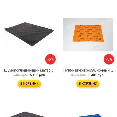
-5%
-5%
Шумопоглощающий материал Dreamcar Wave 15 WD-15M-S075100P1046
Тепло-звукоизоляционный материал Шумофф П4В БП000000433
5 130 руб.
3 401 руб.
5 400 руб.
3 580 руб.
В КОРЗИНУ
В КОРЗИНУ