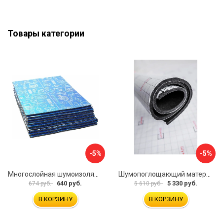
Товары категории
-5%
-5%
Многослойная шумоизоляция Dreamcar Best 5 33x25см DC-000-0926689P1279
Шумопоглощающий материал Шумофф Герметон 7 УТ000000294
640 руб.
5 330 руб.
674 руб.
5 610 руб.
В КОРЗИНУ
В КОРЗИНУ