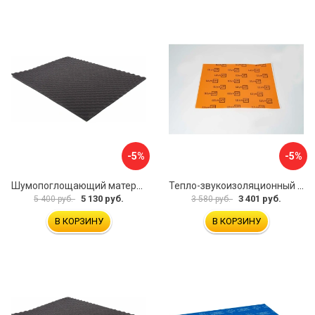
-5%
-5%
Шумопоглощающий материал Dreamcar Wave 15 WD-15M-S075100P1046
Тепло-звукоизоляционный материал Шумофф П4В БП000000433
5 130 руб.
3 401 руб.
5 400 руб.
3 580 руб.
В КОРЗИНУ
В КОРЗИНУ