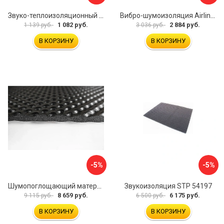
Звуко-теплоизоляционный материал Dreamcar i4 33x25 см DC-000-0884503P1214
Вибро-шумоизоляция Airline Base 3 ADVI003
1 082 руб.
2 884 руб.
1 139 руб.
3 036 руб.
В КОРЗИНУ
В КОРЗИНУ
-5%
-5%
Шумопоглощающий материал Шумофф Герметон А15Л БП000000060
Звукоизоляция STP 54197
8 659 руб.
6 175 руб.
9 115 руб.
6 500 руб.
В КОРЗИНУ
В КОРЗИНУ