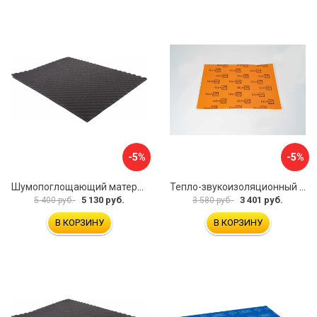
-5%
-5%
Шумопоглощающий материал Dreamcar Wave 15 WD-15M-S075100P1046
Тепло-звукоизоляционный материал Шумофф П4В БП000000433
5 130 руб.
3 401 руб.
5 400 руб.
3 580 руб.
В КОРЗИНУ
В КОРЗИНУ