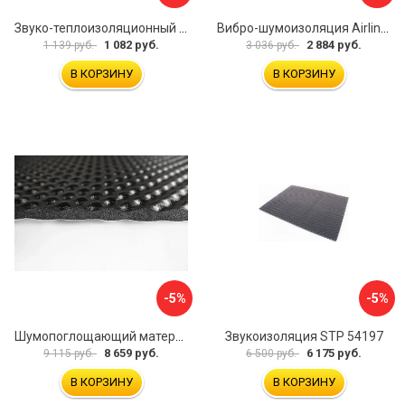
Звуко-теплоизоляционный материал Dreamcar i4 33x25 см DC-000-0884503P1214
Вибро-шумоизоляция Airline Base 3 ADVI003
1 082 руб.
2 884 руб.
1 139 руб.
3 036 руб.
В КОРЗИНУ
В КОРЗИНУ
-5%
-5%
Шумопоглощающий материал Шумофф Герметон А15Л БП000000060
Звукоизоляция STP 54197
8 659 руб.
6 175 руб.
9 115 руб.
6 500 руб.
В КОРЗИНУ
В КОРЗИНУ