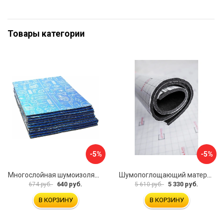
Товары категории
-5%
-5%
Многослойная шумоизоляция Dreamcar Best 5 33x25см DC-000-0926689P1279
Шумопоглощающий материал Шумофф Герметон 7 УТ000000294
640 руб.
5 330 руб.
674 руб.
5 610 руб.
В КОРЗИНУ
В КОРЗИНУ