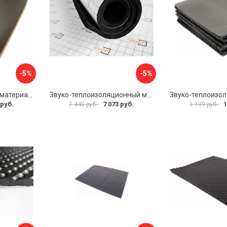
-5%
-5%
Звукоизоляционный материал Dreamcar Super Splong 10 SS-10M-S075100P1376
Звуко-теплоизоляционный материал Шумофф Комфорт 10 УТ000000298
 руб.
7 073 руб.
1
7 445 руб.
1 139 руб.