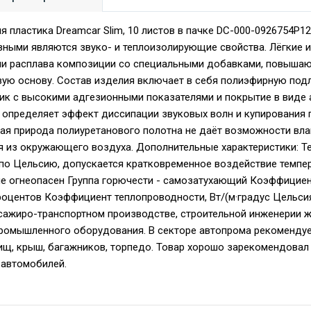
 пластика Dreamcar Slim, 10 листов в пачке DC-000-0926754P1
вными являются звуко- и теплоизолирующие свойства. Лёгкие и
ии расплава композиции со специальными добавками, повыша
ую основу. Состав изделия включает в себя полиэфирную под
тик с высокими адгезионными показателями и покрытие в виде 
 определяет эффект диссипации звуковых волн и купирования 
ая природа полиуретанового полотна не даёт возможности вла
 из окружающего воздуха. Дополнительные характеристики: Т
 по Цельсию, допускается кратковременное воздействие темпе
не огнеопасен Группа горючести - самозатухающий Коэффициент
процентов Коэффициент теплопроводности, Вт/(м·градус Цельси
сажиро-транспортном производстве, строительной инженерии 
промышленного оборудования. В секторе автопрома рекомендуе
нищ, крыш, багажников, торпедо. Товар хорошо зарекомендовал
 автомобилей.