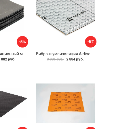
-5%
-5%
Звуко-теплоизоляционный материал Dreamcar i4 33x25 см DC-000-0884503P1214
Вибро-шумоизоляция Airline Base 3 ADVI003
 082 руб.
2 884 руб.
3 036 руб.