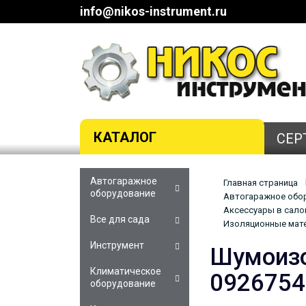
info@nikos-instrument.ru
КАТАЛОГ
СЕР
Автогаражное
Главная страница
оборудование
Автогаражное обор
Аксессуары в сало
Все для сада
Изоляционные мат
Инструмент
Шумоизо
Климатическое
092675
оборудование