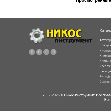
Просмотренные
Катал
Автога
Все дл
Инстру
Климат
Клинин
Крепеж
Расход
Ручной 
Сантех
2007-2026 © Никос-Инструмент. Все пра
Вся