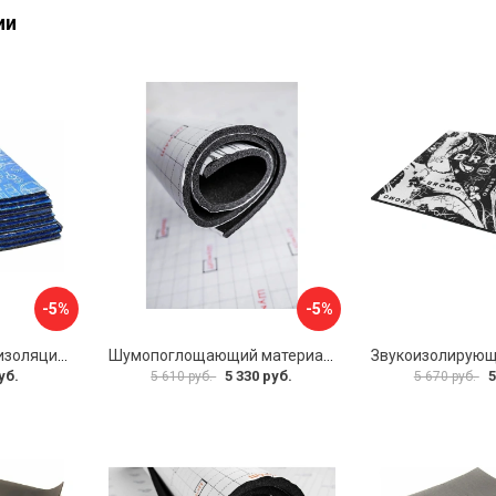
ии
-5%
-5%
Многослойная шумоизоляция Dreamcar Best 5 33x25см DC-000-0926689P1279
Шумопоглощающий материал Шумофф Герметон 7 УТ000000294
уб.
5 330 руб.
5
5 610 руб.
5 670 руб.