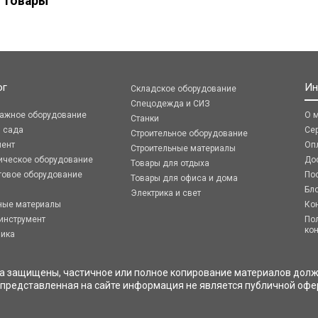
 товары
ог
Ин
Складское оборудование
Спецодежда и СИЗ
ражное оборудование
О 
Станки
я сада
Се
Строительное оборудование
мент
Оп
Строительные материалы
ическое оборудование
До
Товары для отдыха
говое оборудование
По
Товары для офиса и дома
Бл
Электрика и свет
ные материалы
Ко
инструмент
По
ко
ника
ва защищены, частичное или полное копирование материалов долж
 представленная на сайте информация не является публичной офе