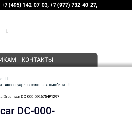
+7 (495) 142-07-03
‎‎+7 (977) 732-40-27
КОРЗИНА
0 позиций
на сумму
0 руб.
ИКАМ
КОНТАКТЫ
ие
 - аксессуары в салон автомобиля
а Dreamcar DC-000-0926754P1297
car DC-000-