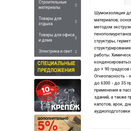
Строительные
материалы
Шумоизоляция для
Товары для
материалов, осно
отдыха
методом экструз
пенополиуретанов
Товары для офиса
и дома
структуры, герме
структурирования
Электрика и свет
работы. Химическ
конденсироваться
до + 90 градусов
Огнеопасность - 
до 6300 - до 35 
применения в пас
зданий, а также 
капотов, арок, д
аудиоподготовки