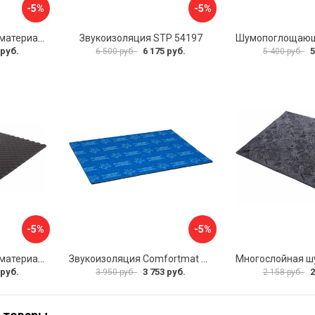
-5%
-5%
Шумопоглощающий материал Шумофф Герметон А15Л БП000000060
Звукоизоляция STP 54197
 руб.
6 175 руб.
5
6 500 руб.
5 400 руб.
-5%
-5%
Шумопоглощающий материал Dreamcar Wave 15 WD-15M-S075100P1047
Звукоизоляция Comfortmat Blockshot 4640107333562
 руб.
3 753 руб.
2
3 950 руб.
2 158 руб.