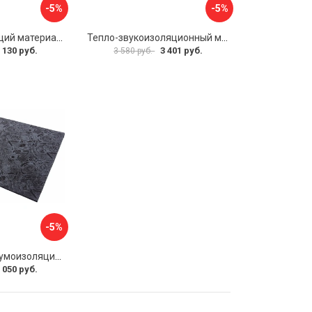
-5%
-5%
Шумопоглощающий материал Dreamcar Wave 15 WD-15M-S075100P1046
Тепло-звукоизоляционный материал Шумофф П4В БП000000433
 130 руб.
3 401 руб.
3 580 руб.
-5%
Многослойная шумоизоляция Dreamcar Blocker DC-000-0180407P1386
 050 руб.