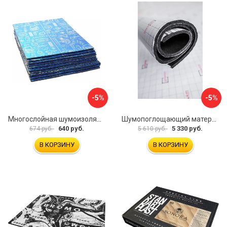
-5%
-5%
Многослойная шумоизоляция Dreamcar Best 5 33x25см DC-000-0926689P1279
Шумопоглощающий материал Шумофф Герметон 7 УТ000000294
640 руб.
5 330 руб.
674 руб.
5 610 руб.
В КОРЗИНУ
В КОРЗИНУ