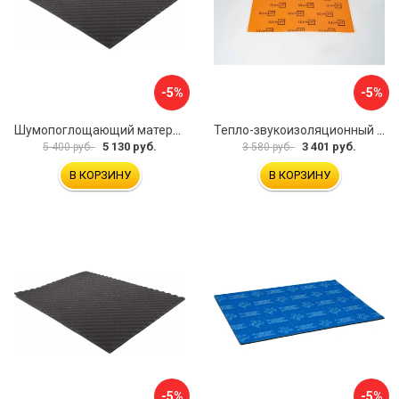
-5%
-5%
Шумопоглощающий материал Dreamcar Wave 15 WD-15M-S075100P1046
Тепло-звукоизоляционный материал Шумофф П4В БП000000433
5 130 руб.
3 401 руб.
5 400 руб.
3 580 руб.
В КОРЗИНУ
В КОРЗИНУ
-5%
-5%