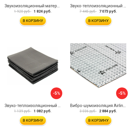
Звукоизоляционный материал Dreamcar Super Splong 10 SS-10M-S075100P1376
Звуко-теплоизоляционный материал Шумофф Комфорт 10 УТ000000298
1 824 руб.
7 073 руб.
1 920 руб.
7 445 руб.
В КОРЗИНУ
В КОРЗИНУ
-5%
-5%
Звуко-теплоизоляционный материал Dreamcar i4 33x25 см DC-000-0884503P1214
Вибро-шумоизоляция Airline Base 3 ADVI003
1 082 руб.
2 884 руб.
1 139 руб.
3 036 руб.
В КОРЗИНУ
В КОРЗИНУ