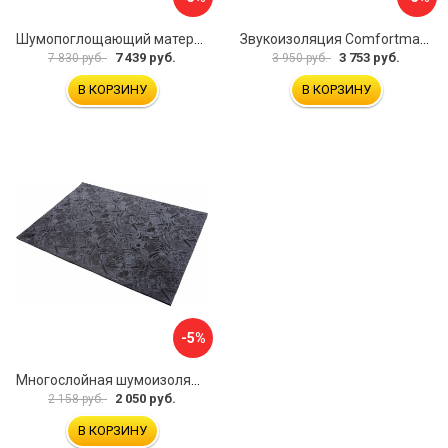
Шумопоглощающий материал Dreamcar Wave 15 WD-15M-S075100P1047
Звукоизоляция Comfortmat Blockshot 4640107333562
7 439 руб.
3 753 руб.
7 830 руб.
3 950 руб.
В КОРЗИНУ
В КОРЗИНУ
-5%
Многослойная шумоизоляция Dreamcar Blocker DC-000-0180407P1386
2 050 руб.
2 158 руб.
В КОРЗИНУ