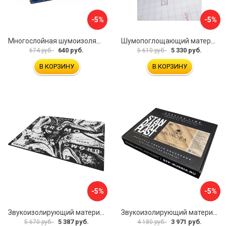
-5%
-5%
Многослойная шумоизоляция Dreamcar Best 5 33x25см DC-000-0926689P1279
Шумопоглощающий материал Шумофф Герметон 7 УТ000000294
640 руб.
5 330 руб.
674 руб.
5 610 руб.
В КОРЗИНУ
В КОРЗИНУ
-5%
-5%
Звукоизолирующий материал STP Bromo 54253
Звукоизолирующий материал STP Sonora 54254
5 387 руб.
3 971 руб.
5 670 руб.
4 180 руб.