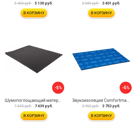
5 130 руб.
3 401 руб.
5 400 руб.
3 580 руб.
В КОРЗИНУ
В КОРЗИНУ
-5%
-5%
Шумопоглощающий материал Dreamcar Wave 15 WD-15M-S075100P1047
Звукоизоляция Comfortmat Blockshot 4640107333562
7 439 руб.
3 753 руб.
7 830 руб.
3 950 руб.
В КОРЗИНУ
В КОРЗИНУ