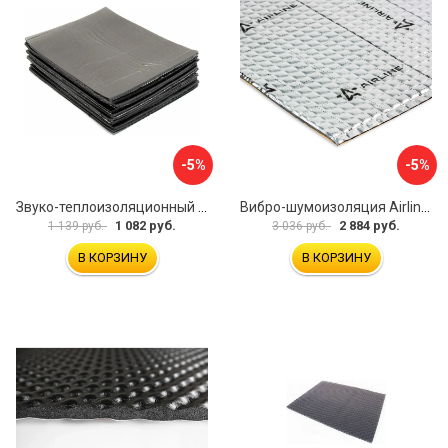
-5%
-5%
Звуко-теплоизоляционный материал Dreamcar i4 33x25 см DC-000-0884503P1214
Вибро-шумоизоляция Airline Base 3 ADVI003
1 082 руб.
2 884 руб.
1 139 руб.
3 036 руб.
В КОРЗИНУ
В КОРЗИНУ