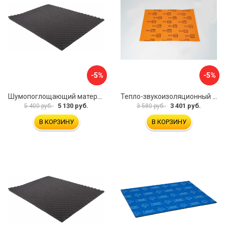
-5%
-5%
Шумопоглощающий материал Dreamcar Wave 15 WD-15M-S075100P1046
Тепло-звукоизоляционный материал Шумофф П4В БП000000433
5 130 руб.
3 401 руб.
5 400 руб.
3 580 руб.
В КОРЗИНУ
В КОРЗИНУ