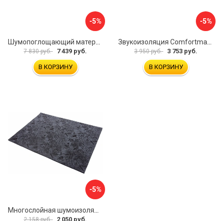
-5%
-5%
Шумопоглощающий материал Dreamcar Wave 15 WD-15M-S075100P1047
Звукоизоляция Comfortmat Blockshot 4640107333562
7 439 руб.
3 753 руб.
7 830 руб.
3 950 руб.
В КОРЗИНУ
В КОРЗИНУ
-5%
Многослойная шумоизоляция Dreamcar Blocker DC-000-0180407P1386
2 050 руб.
2 158 руб.