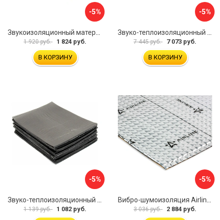
-5%
-5%
Звукоизоляционный материал Dreamcar Super Splong 10 SS-10M-S075100P1376
Звуко-теплоизоляционный материал Шумофф Комфорт 10 УТ000000298
1 824 руб.
7 073 руб.
1 920 руб.
7 445 руб.
В КОРЗИНУ
В КОРЗИНУ
-5%
-5%
Звуко-теплоизоляционный материал Dreamcar i4 33x25 см DC-000-0884503P1214
Вибро-шумоизоляция Airline Base 3 ADVI003
1 082 руб.
2 884 руб.
1 139 руб.
3 036 руб.