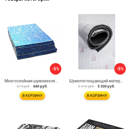
-5%
-5%
Многослойная шумоизоляция Dreamcar Best 5 33x25см DC-000-0926689P1279
Шумопоглощающий материал Шумофф Герметон 7 УТ000000294
640 руб.
5 330 руб.
674 руб.
5 610 руб.
В КОРЗИНУ
В КОРЗИНУ