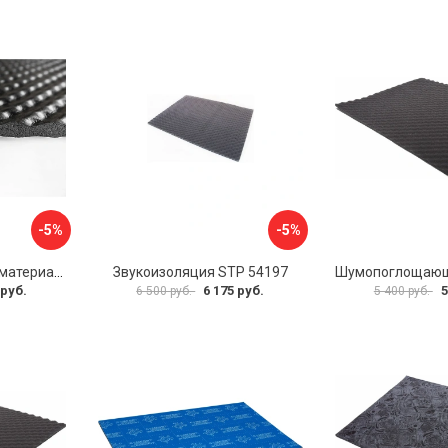
-5%
-5%
Шумопоглощающий материал Шумофф Герметон А15Л БП000000060
Звукоизоляция STP 54197
 руб.
6 175 руб.
5
6 500 руб.
5 400 руб.