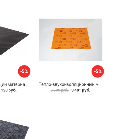
-5%
-5%
Шумопоглощающий материал Dreamcar Wave 15 WD-15M-S075100P1046
Тепло-звукоизоляционный материал Шумофф П4В БП000000433
 130 руб.
3 401 руб.
3 580 руб.