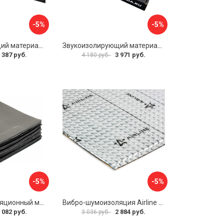
-5%
-5%
Звукоизолирующий материал STP Bromo 54253
Звукоизолирующий материал STP Sonora 54254
 387 руб.
3 971 руб.
4 180 руб.
-5%
-5%
Звуко-теплоизоляционный материал Dreamcar i4 33x25 см DC-000-0884503P1214
Вибро-шумоизоляция Airline Base 3 ADVI003
 082 руб.
2 884 руб.
3 036 руб.