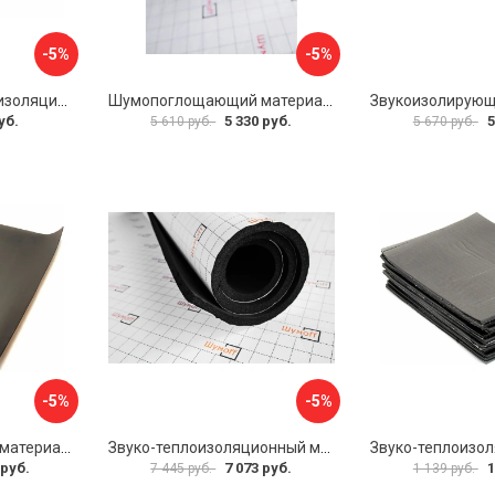
-5%
-5%
Многослойная шумоизоляция Dreamcar Best 5 33x25см DC-000-0926689P1279
Шумопоглощающий материал Шумофф Герметон 7 УТ000000294
уб.
5 330 руб.
5
5 610 руб.
5 670 руб.
-5%
-5%
Звукоизоляционный материал Dreamcar Super Splong 10 SS-10M-S075100P1376
Звуко-теплоизоляционный материал Шумофф Комфорт 10 УТ000000298
 руб.
7 073 руб.
1
7 445 руб.
1 139 руб.