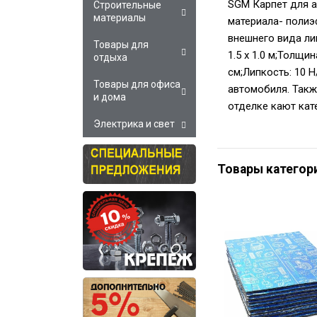
SGM Карпет для а
Строительные
материалы
материала- полиэ
внешнего вида ли
Товары для
1.5 х 1.0 м;Толщи
отдыха
см;Липкость: 10 
Товары для офиса
автомобиля. Такж
и дома
отделке кают кате
Электрика и свет
Товары категор