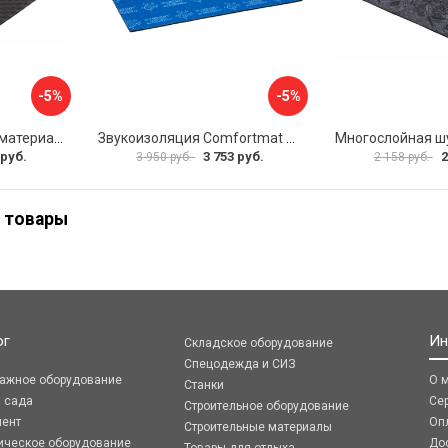
-5%
-5%
Шумопоглощающий материал Dreamcar Wave 15 WD-15M-S075100P1047
Звукоизоляция Comfortmat Blockshot 4640107333562
 руб.
3 753 руб.
2
3 950 руб.
2 158 руб.
 товары
ог
Ин
Складское оборудование
Спецодежда и СИЗ
ражное оборудование
О 
Станки
я сада
Се
Строительное оборудование
мент
Оп
Строительные материалы
ическое оборудование
До