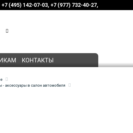
+7 (495) 142-07-03
‎‎+7 (977) 732-40-27
КОРЗИНА
0 позиций
на сумму
0 руб.
ИКАМ
КОНТАКТЫ
ие
 - аксессуары в салон автомобиля