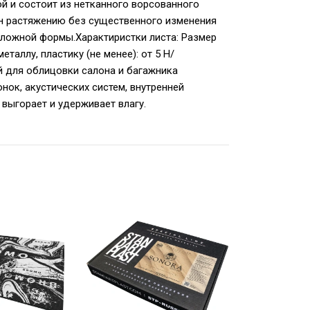
й и состоит из нетканного ворсованного
ен растяжению без существенного изменения
сложной формы.Характиристки листа: Размер
еталлу, пластику (не менее): от 5 Н/
й для облицовки салона и багажника
нок, акустических систем, внутренней
 выгорает и удерживает влагу.