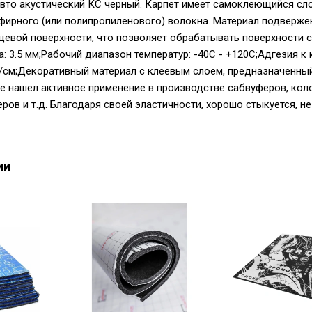
вто акустический КС черный. Карпет имеет самоклеющийся сло
фирного (или полипропиленового) волокна. Материал подверж
цевой поверхности, что позволяет обрабатывать поверхности 
на: 3.5 мм;Рабочий диапазон температур: -40С - +120С;Адгезия к м
Н/см;Декоративный материал с клеевым слоем, предназначенны
е нашел активное применение в производстве сабвуферов, коло
ров и т.д. Благодаря своей эластичности, хорошо стыкуется, не
ии