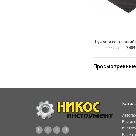
7 439
7 830 руб.
Просмотренные
Катал
Автога
Все дл
Инстру
Климат