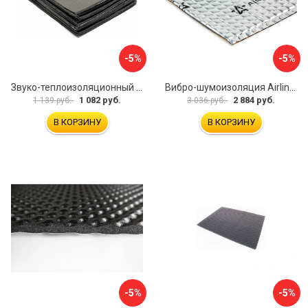
-5%
-5%
Звуко-теплоизоляционный материал Dreamcar i4 33x25 см DC-000-0884503P1214
Вибро-шумоизоляция Airline Base 3 ADVI003
1 082 руб.
2 884 руб.
1 139 руб.
3 036 руб.
В КОРЗИНУ
В КОРЗИНУ
-5%
-5%