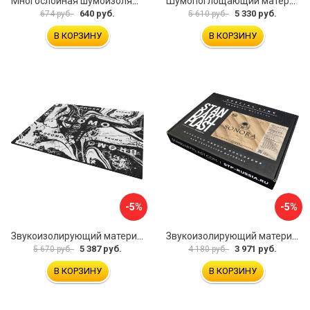
Многослойная шумоизоляция Dreamcar Best 5 33x25см DC-000-0926689P1279
Шумопоглощающий материал Шумофф Герметон 7 УТ000000294
640 руб.
5 330 руб.
674 руб.
5 610 руб.
В КОРЗИНУ
В КОРЗИНУ
-5%
-5%
Звукоизолирующий материал STP Bromo 54253
Звукоизолирующий материал STP Sonora 54254
5 387 руб.
3 971 руб.
5 670 руб.
4 180 руб.
В КОРЗИНУ
В КОРЗИНУ