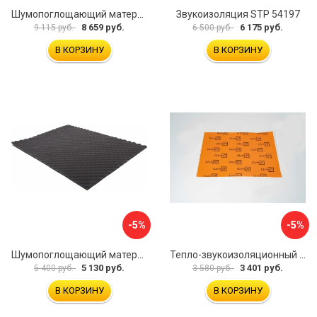
Шумопоглощающий материал Шумофф Герметон А15Л БП000000060
Звукоизоляция STP 54197
8 659 руб.
6 175 руб.
9 115 руб.
6 500 руб.
В КОРЗИНУ
В КОРЗИНУ
-5%
-5%
Шумопоглощающий материал Dreamcar Wave 15 WD-15M-S075100P1046
Тепло-звукоизоляционный материал Шумофф П4В БП000000433
5 130 руб.
3 401 руб.
5 400 руб.
3 580 руб.
В КОРЗИНУ
В КОРЗИНУ