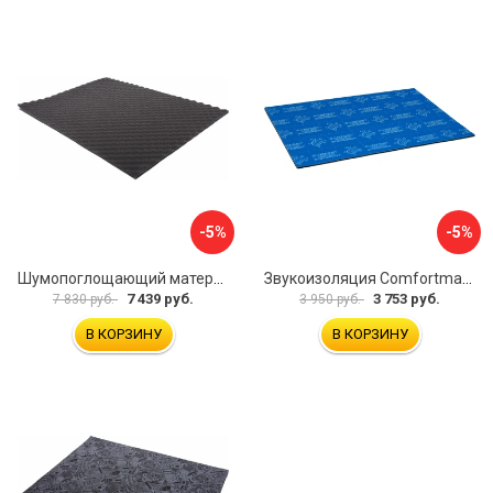
-5%
-5%
Шумопоглощающий материал Dreamcar Wave 15 WD-15M-S075100P1047
Звукоизоляция Comfortmat Blockshot 4640107333562
7 439 руб.
3 753 руб.
7 830 руб.
3 950 руб.
В КОРЗИНУ
В КОРЗИНУ