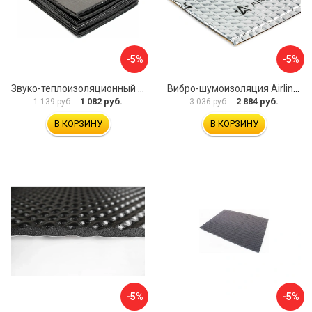
-5%
-5%
Звуко-теплоизоляционный материал Dreamcar i4 33x25 см DC-000-0884503P1214
Вибро-шумоизоляция Airline Base 3 ADVI003
1 082 руб.
2 884 руб.
1 139 руб.
3 036 руб.
В КОРЗИНУ
В КОРЗИНУ
-5%
-5%