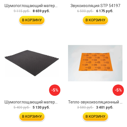
Шумопоглощающий материал Шумофф Герметон А15Л БП000000060
Звукоизоляция STP 54197
8 659 руб.
6 175 руб.
9 115 руб.
6 500 руб.
В КОРЗИНУ
В КОРЗИНУ
-5%
-5%
Шумопоглощающий материал Dreamcar Wave 15 WD-15M-S075100P1046
Тепло-звукоизоляционный материал Шумофф П4В БП000000433
5 130 руб.
3 401 руб.
5 400 руб.
3 580 руб.
В КОРЗИНУ
В КОРЗИНУ