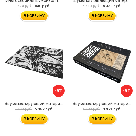
Многослойная шумоизоляция Dreamcar Best 5 33x25см DC-000-0926689P1279
Шумопоглощающий материал Шумофф Герметон 7 УТ000000294
640 руб.
5 330 руб.
674 руб.
5 610 руб.
В КОРЗИНУ
В КОРЗИНУ
-5%
-5%
Звукоизолирующий материал STP Bromo 54253
Звукоизолирующий материал STP Sonora 54254
5 387 руб.
3 971 руб.
5 670 руб.
4 180 руб.
В КОРЗИНУ
В КОРЗИНУ