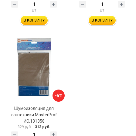
шт
шт
В КОРЗИНУ
В КОРЗИНУ
-5%
Шумоизоляция для
сантехники MasterProf
ИС.131358
313 руб.
329 руб.