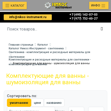
КАТАЛОГ
ИНФО
+7 (495) 142-07-03
info@nikos-instrument.ru
‎‎+7 (977) 732-40-27
Главная страница
Каталог
Каталог Никос-Инструмент - сантехника
Сантехника - комплектующие и расходные материалы для
сантехники
Комплектующие и расходные материалы для сантехники -
Комплектующие для ванны - шумоизоляция для ванны
комплектующие для ванны
Комплектующие для ванны -
шумоизоляция для ванны
Сортировать по:
умолчанию
цене
названию