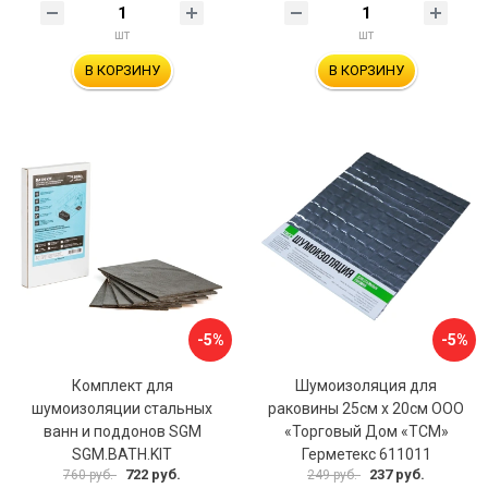
шт
шт
В КОРЗИНУ
В КОРЗИНУ
-5%
-5%
Комплект для
Шумоизоляция для
шумоизоляции стальных
раковины 25см х 20см ООО
ванн и поддонов SGM
«Торговый Дом «ТСМ»
SGM.BATH.KIT
Герметекс 611011
722 руб.
237 руб.
760 руб.
249 руб.