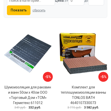
Цена:
от
до
Показать
сбросить
-5%
-5%
Шумоизоляция для раковин
Комплект для
и ванн 50см х 40см ООО
теплошумоизоляции ванны
«Торговый Дом «ТСМ»
TONLOS BATH
Герметекс 611012
4640107330073
332 руб.
3 582 руб.
349 руб.
3 770 руб.