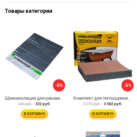
Товары категории
-5%
-5%
Шумоизоляция для раковин и ванн 50см х 40см ООО «Торговый Дом «ТСМ» Герметекс 611012
Комплект для теплошумоизоляции ванны TONLOS BATH 4640107330073
332 руб.
3 582 руб.
349 руб.
3 770 руб.
В КОРЗИНУ
В КОРЗИНУ