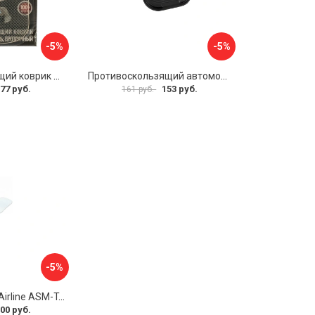
-5%
-5%
Противоскользящий коврик на приборную панель Zipower PM6602
Противоскользящий автомобильный коврик панели SKYWAY S00401002
77 руб.
153 руб.
161 руб.
-5%
Коврик-липучка Airline ASM-T-02
00 руб.