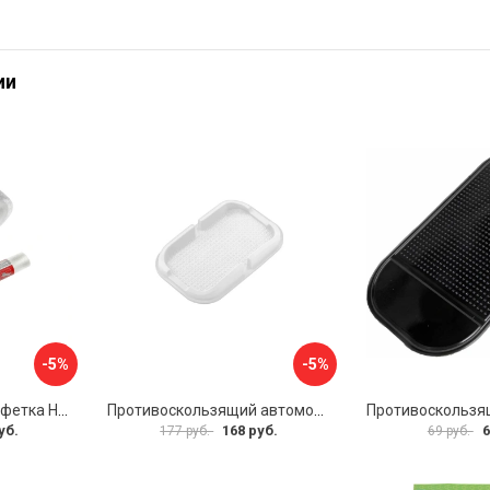
ии
-5%
-5%
Антискользящая салфетка HomeQueen 72512
Противоскользящий автомобильный коврик панели SKYWAY S00401014
уб.
168 руб.
6
177 руб.
69 руб.