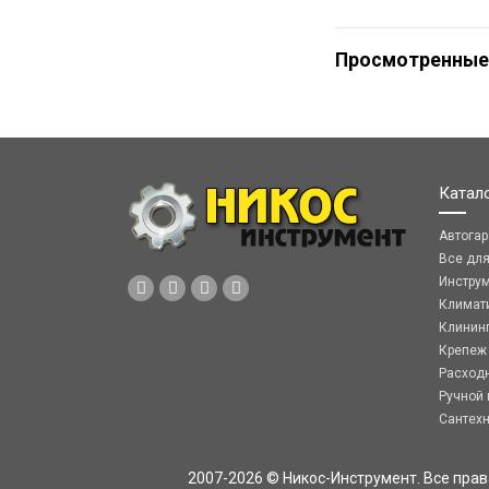
Просмотренные
Катал
Автога
Все дл
Инстру
Климат
Клинин
Крепеж
Расход
Ручной 
Сантех
2007-2026 © Никос-Инструмент. Все пра