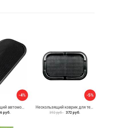
-4%
-5%
Противоскользящий автомобильный коврик панели SKYWAY S00401004
Нескользящий коврик для телефона Alca 730100
6 руб.
372 руб.
392 руб.