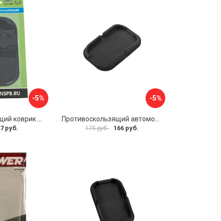
-5%
-5%
Противоскользящий коврик Вымпел КП-02 9204
Противоскользящий автомобильный коврик панели SKYWAY S00401013
7 руб.
166 руб.
175 руб.