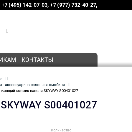
+7 (495) 142-07-03
‎‎+7 (977) 732-40-27
КОРЗИНА
0 позиций
на сумму
0 руб.
ИКАМ
КОНТАКТЫ
ие
 - аксессуары в салон автомобиля
ьзящий коврик панели SKYWAY S00401027
и SKYWAY S00401027
Количество