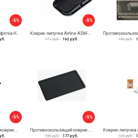
-5%
-5%
Антискользящая салфетка HomeQueen 72513
Коврик-липучка Airline ASM-BP-04
уб.
162 руб.
1
171 руб.
186 руб.
-5%
-5%
Противоскользящий коврик на панель SKYWAY S00401031
Противоскользящий коврик СИМАЛЕНД 5265024
уб.
177 руб.
1
186 руб.
105 руб.