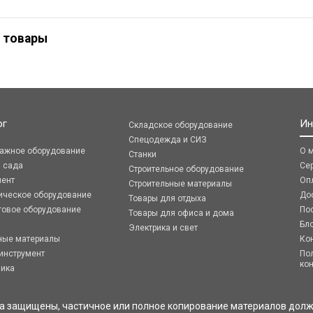
 товары
ог
Ин
Складское оборудование
Спецодежда и СИЗ
ражное оборудование
О 
Станки
я сада
Се
Строительное оборудование
мент
Оп
Строительные материалы
ическое оборудование
До
Товары для отдыха
говое оборудование
По
Товары для офиса и дома
Бл
Электрика и свет
ные материалы
Ко
инструмент
По
ко
ника
ва защищены, частичное или полное копирование материалов долж